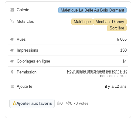
🗃
Galerie
Malefique La Belle Au Bois Dormant
🏷
Mots clés
Maléfique
Méchant Disney
Sorcière
👁
Vues
6 065
👁
Impressions
150
👁
Coloriages en ligne
14
Pour usage strictement personnel et
🔒
Permission
non commercial
📅
Ajouté le
il y a 12 ans
☆
Ajouter aux favoris
👍
0
👎
0
•
0 votes
J'aime
Je n'aime pas