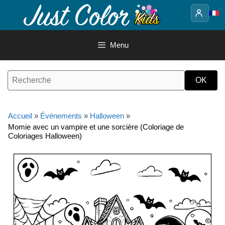
Aller
au
contenu
Menu
Accueil
»
Événements
»
Halloween
»
Momie avec un vampire et une sorcière (Coloriage de
Coloriages Halloween)