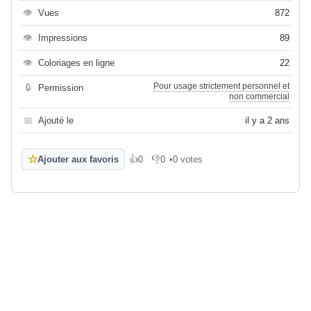
👁
Vues
872
👁
Impressions
89
👁
Coloriages en ligne
22
Pour usage strictement personnel et
🔒
Permission
non commercial
📅
Ajouté le
il y a 2 ans
☆
Ajouter aux favoris
👍
0
👎
0
•
0 votes
J'aime
Je n'aime pas