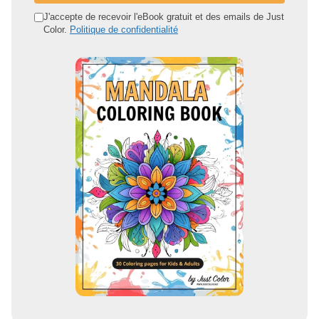
d
J'accepte de recevoir l'eBook gratuit et des emails de Just
Color.
Politique de confidentialité
r
e
s
s
e
e
m
a
i
l