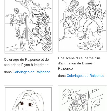
Une scène du superbe film
Coloriage de Raiponce et de
d'animation de Disney :
son prince Flynn à imprimer
Raiponce
dans
Coloriages de Raiponce
dans
Coloriages de Raiponce