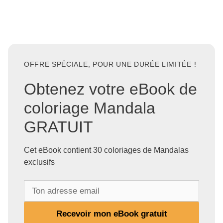
OFFRE SPÉCIALE, POUR UNE DURÉE LIMITÉE !
Obtenez votre eBook de
coloriage Mandala
GRATUIT
Cet eBook contient 30 coloriages de Mandalas
exclusifs
T
o
n
Recevoir mon eBook gratuit
a