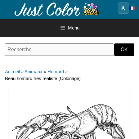
Aller
au
contenu
Menu
Accueil
»
Animaux
»
Homard
»
Beau homard très réaliste (Coloriage)