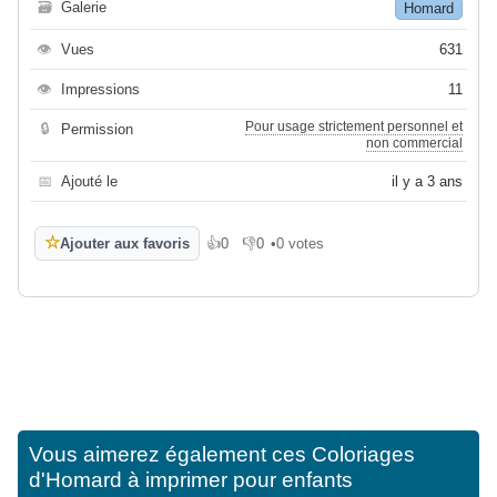
🗃
Galerie
Homard
👁
Vues
631
👁
Impressions
11
Pour usage strictement personnel et
🔒
Permission
non commercial
📅
Ajouté le
il y a 3 ans
☆
Ajouter aux favoris
👍
0
👎
0
•
0 votes
J'aime
Je n'aime pas
Vous aimerez également ces
Coloriages
d'Homard à imprimer pour enfants