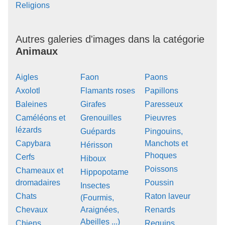
Religions
Autres galeries d'images dans la catégorie
Animaux
Aigles
Faon
Paons
Axolotl
Flamants roses
Papillons
Baleines
Girafes
Paresseux
Caméléons et
Grenouilles
Pieuvres
lézards
Guépards
Pingouins,
Capybara
Manchots et
Hérisson
Phoques
Cerfs
Hiboux
Poissons
Chameaux et
Hippopotame
dromadaires
Poussin
Insectes
Chats
Raton laveur
(Fourmis,
Chevaux
Araignées,
Renards
Abeilles ...)
Chiens
Requins