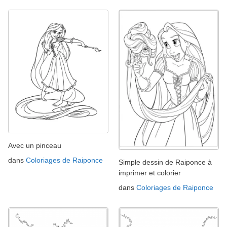
Avec un pinceau
dans
Coloriages de Raiponce
Simple dessin de Raiponce à
imprimer et colorier
dans
Coloriages de Raiponce