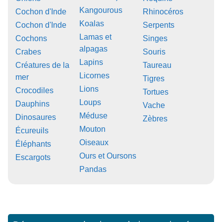
Kangourous
Cochon d'Inde
Rhinocéros
Koalas
Cochon d'Inde
Serpents
Lamas et
Cochons
Singes
alpagas
Crabes
Souris
Lapins
Créatures de la
Taureau
Licornes
mer
Tigres
Lions
Crocodiles
Tortues
Loups
Dauphins
Vache
Méduse
Dinosaures
Zèbres
Mouton
Écureuils
Oiseaux
Éléphants
Ours et Oursons
Escargots
Pandas