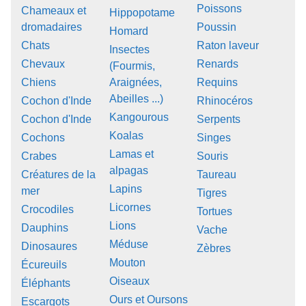
Poissons
Chameaux et
Hippopotame
dromadaires
Poussin
Homard
Chats
Raton laveur
Insectes
Chevaux
Renards
(Fourmis,
Chiens
Araignées,
Requins
Abeilles ...)
Cochon d'Inde
Rhinocéros
Kangourous
Cochon d'Inde
Serpents
Koalas
Cochons
Singes
Lamas et
Crabes
Souris
alpagas
Créatures de la
Taureau
Lapins
mer
Tigres
Licornes
Crocodiles
Tortues
Lions
Dauphins
Vache
Méduse
Dinosaures
Zèbres
Mouton
Écureuils
Oiseaux
Éléphants
Ours et Oursons
Escargots