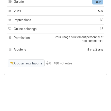
🗃
Galerie
Loup
👁
Vues
597
👁
Impressions
160
💻
Online colorings
15
Pour usage strictement personnel et
🔒
Permission
non commercial
📅
Ajouté le
il y a 2 ans
☆
Ajouter aux favoris
👍
0
👎
0
•
0 votes
J'aime
Je n'aime pas