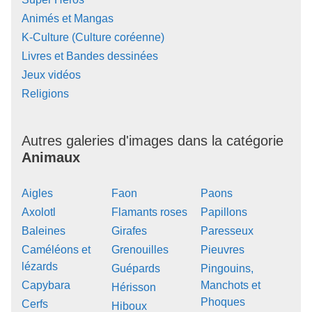
Animés et Mangas
K-Culture (Culture coréenne)
Livres et Bandes dessinées
Jeux vidéos
Religions
Autres galeries d'images dans la catégorie
Animaux
Aigles
Faon
Paons
Axolotl
Flamants roses
Papillons
Baleines
Girafes
Paresseux
Caméléons et
Grenouilles
Pieuvres
lézards
Guépards
Pingouins,
Capybara
Manchots et
Hérisson
Phoques
Cerfs
Hiboux