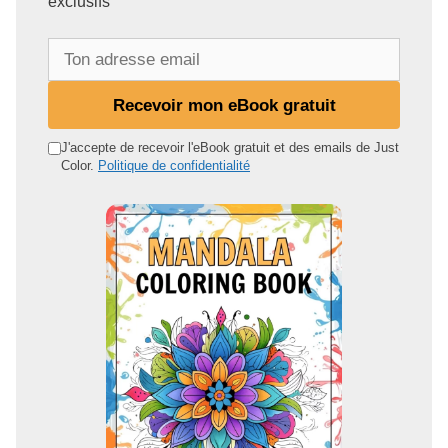
exclusifs
T
o
n
Recevoir mon eBook gratuit
a
d
J'accepte de recevoir l'eBook gratuit et des emails de Just
Color.
Politique de confidentialité
r
e
s
s
e
e
m
a
i
l