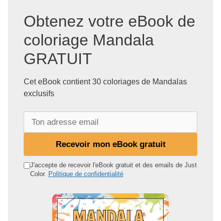
Obtenez votre eBook de
coloriage Mandala
GRATUIT
Cet eBook contient 30 coloriages de Mandalas
exclusifs
T
o
n
Recevoir mon eBook gratuit
a
d
J'accepte de recevoir l'eBook gratuit et des emails de Just
Color.
Politique de confidentialité
r
e
s
s