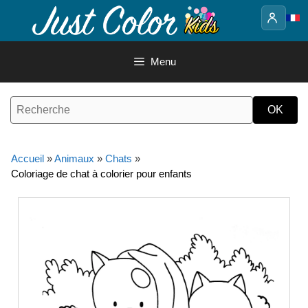
Aller
au
contenu
Menu
Accueil
»
Animaux
»
Chats
»
Coloriage de chat à colorier pour enfants