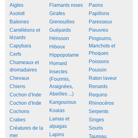
Aigles
Flamants roses
Paons
Axolotl
Girafes
Papillons
Baleines
Grenouilles
Paresseux
Caméléons et
Guépards
Pieuvres
lézards
Hérisson
Pingouins,
Capybara
Manchots et
Hiboux
Phoques
Cerfs
Hippopotame
Poissons
Chameaux et
Homard
dromadaires
Poussin
Insectes
Chevaux
Raton laveur
(Fourmis,
Chiens
Araignées,
Renards
Abeilles ...)
Cochon d'Inde
Requins
Kangourous
Cochon d'Inde
Rhinocéros
Koalas
Cochons
Serpents
Lamas et
Crabes
Singes
alpagas
Créatures de la
Souris
Lapins
mer
Taureau