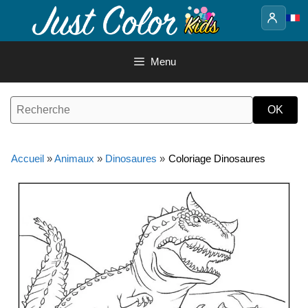
Aller
au
contenu
Menu
Accueil
»
Animaux
»
Dinosaures
»
Coloriage Dinosaures