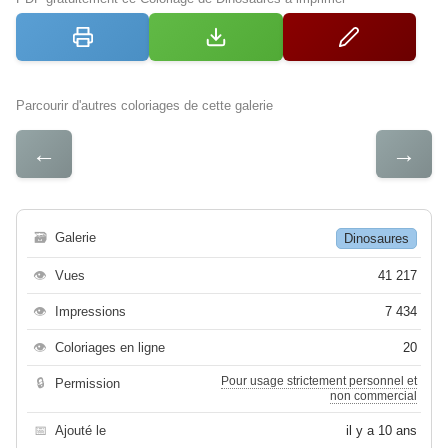
Parcourir d'autres coloriages de cette galerie
←
→
🗃
Galerie
Dinosaures
👁
Vues
41 217
👁
Impressions
7 434
👁
Coloriages en ligne
20
Pour usage strictement personnel et
🔒
Permission
non commercial
📅
Ajouté le
il y a 10 ans