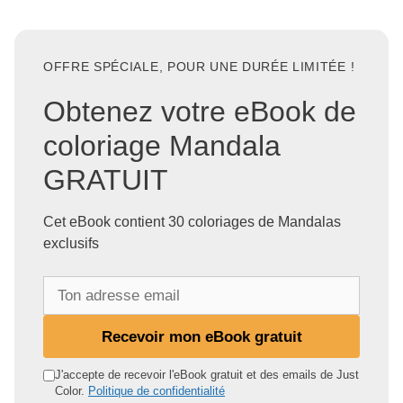
OFFRE SPÉCIALE, POUR UNE DURÉE LIMITÉE !
Obtenez votre eBook de
coloriage Mandala
GRATUIT
Cet eBook contient 30 coloriages de Mandalas
exclusifs
T
o
n
Recevoir mon eBook gratuit
a
d
J'accepte de recevoir l'eBook gratuit et des emails de Just
Color.
Politique de confidentialité
r