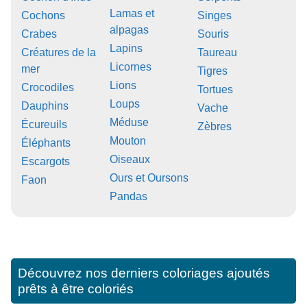
Lamas et
Cochons
Singes
alpagas
Crabes
Souris
Lapins
Créatures de la
Taureau
Licornes
mer
Tigres
Lions
Crocodiles
Tortues
Loups
Dauphins
Vache
Méduse
Écureuils
Zèbres
Mouton
Éléphants
Oiseaux
Escargots
Ours et Oursons
Faon
Pandas
Découvrez nos derniers coloriages ajoutés
prêts à être coloriés