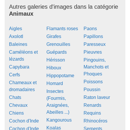
Autres galeries d'images dans la catégorie
Animaux
Aigles
Flamants roses
Paons
Axolotl
Girafes
Papillons
Baleines
Grenouilles
Paresseux
Caméléons et
Guépards
Pieuvres
lézards
Hérisson
Pingouins,
Capybara
Manchots et
Hiboux
Phoques
Cerfs
Hippopotame
Poissons
Chameaux et
Homard
dromadaires
Poussin
Insectes
Chats
Raton laveur
(Fourmis,
Chevaux
Araignées,
Renards
Abeilles ...)
Chiens
Requins
Kangourous
Cochon d'Inde
Rhinocéros
Koalas
Cochon d'Inde
Serpents