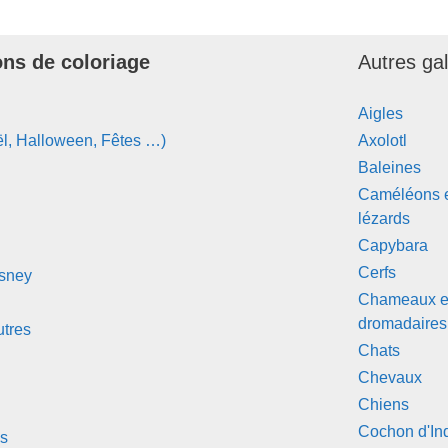
ons de coloriage
Autres ga
Aigles
l, Halloween, Fêtes …)
Axolotl
Baleines
Caméléons 
lézards
Capybara
Cerfs
isney
Chameaux e
dromadaires
tres
Chats
Chevaux
Chiens
Cochon d'In
s