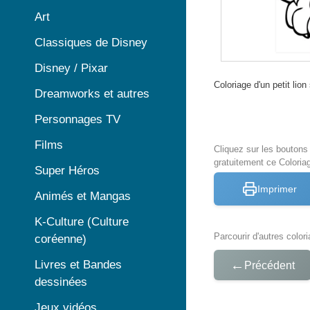
Art
Classiques de Disney
Disney / Pixar
Coloriage d'un petit lion
Dreamworks et autres
Personnages TV
Films
Cliquez sur les bouton
gratuitement ce Coloria
Super Héros
Imprimer
Animés et Mangas
K-Culture (Culture
Parcourir d'autres color
coréenne)
←
Livres et Bandes
Précédent
dessinées
Jeux vidéos