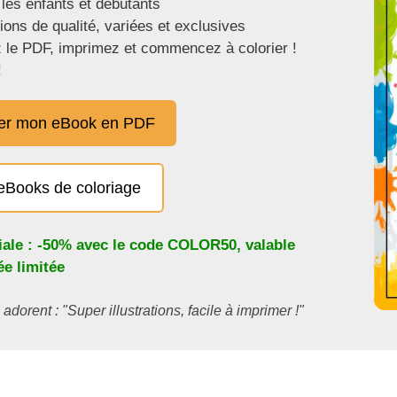
 les enfants et débutants
tions de qualité, variées et exclusives
 le PDF, imprimez et commencez à colorier !
!
er mon eBook en PDF
eBooks de coloriage
iale : -50% avec le code
COLOR50
, valable
e limitée
 adorent : "Super illustrations, facile à imprimer !"