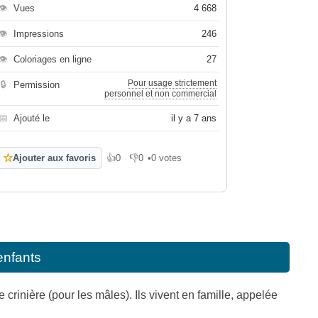
👁
Vues
4 668
👁
Impressions
246
👁
Coloriages en ligne
27
Pour usage strictement
🔒
Permission
personnel et non commercial
📅
Ajouté le
il y a 7 ans
☆
Ajouter aux favoris
👍
0
👎
0
•
0 votes
J'aime
Je n'aime pas
enfants
crinière (pour les mâles). Ils vivent en famille, appelée