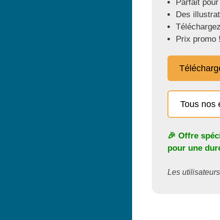
Parfait pour
Des illustra
Téléchargez
Prix promo 
Télécharg
Tous nos 
🎉 Offre spéc
pour une duré
Les utilisateurs