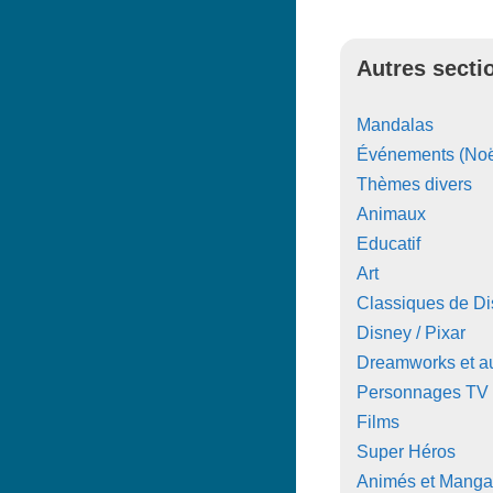
Autres secti
Mandalas
Événements (Noë
Thèmes divers
Animaux
Educatif
Art
Classiques de D
Disney / Pixar
Dreamworks et au
Personnages TV
Films
Super Héros
Animés et Manga