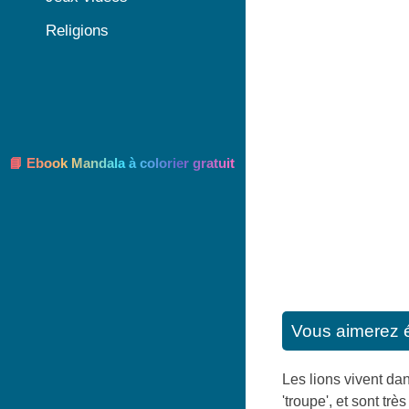
Religions
📘 Ebook Mandala à colorier gratuit
Vous aimerez 
Les lions vivent dan
'troupe', et sont trè