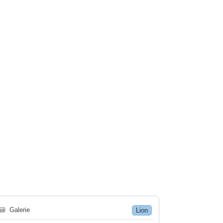
🗃
Galerie
Lion