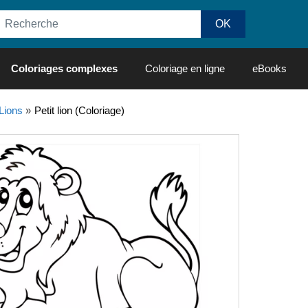
Coloriages complexes
Coloriage en ligne
eBooks
Lions
»
Petit lion (Coloriage)