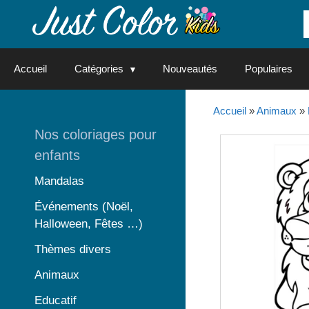
Aller
au
contenu
Accueil
Catégories
Nouveautés
Populaires
Accueil
»
Animaux
»
Nos coloriages pour
enfants
Mandalas
Événements (Noël,
Halloween, Fêtes …)
Thèmes divers
Animaux
Educatif