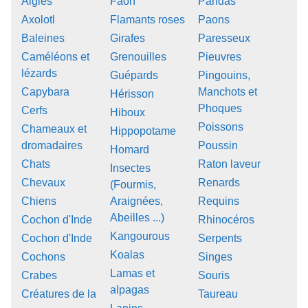
Aigles
Faon
Pandas
Axolotl
Flamants roses
Paons
Baleines
Girafes
Paresseux
Caméléons et
Grenouilles
Pieuvres
lézards
Guépards
Pingouins,
Capybara
Manchots et
Hérisson
Phoques
Cerfs
Hiboux
Poissons
Chameaux et
Hippopotame
dromadaires
Poussin
Homard
Chats
Raton laveur
Insectes
Chevaux
Renards
(Fourmis,
Chiens
Araignées,
Requins
Abeilles ...)
Cochon d'Inde
Rhinocéros
Kangourous
Cochon d'Inde
Serpents
Koalas
Cochons
Singes
Lamas et
Crabes
Souris
alpagas
Créatures de la
Taureau