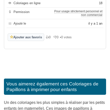
👁
Coloriages en ligne
18
Pour usage strictement personnel et
🔒
Permission
non commercial
📅
Ajouté le
il y a 1 an
☆
Ajouter aux favoris
👍
0
👎
0
•
0 votes
J'aime
Je n'aime pas
Vous aimerez également ces
Coloriages de
Papillons à imprimer pour enfants
Un des coloriages les plus simples à réaliser par les petits
enfants (en maternelle). Ces images de papillons à