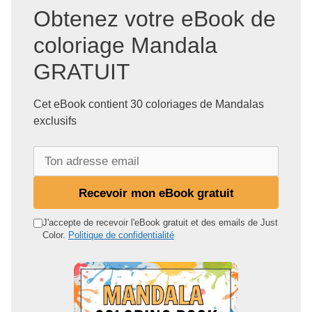
Obtenez votre eBook de
coloriage Mandala
GRATUIT
Cet eBook contient 30 coloriages de Mandalas
exclusifs
T
o
n
Recevoir mon eBook gratuit
a
d
J'accepte de recevoir l'eBook gratuit et des emails de Just
Color.
Politique de confidentialité
r
e
s
s
e