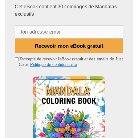
Cet eBook contient 30 coloriages de Mandalas
exclusifs
T
o
n
Recevoir mon eBook gratuit
a
d
J'accepte de recevoir l'eBook gratuit et des emails de Just
Color.
Politique de confidentialité
r
e
s
s
e
e
m
a
i
l