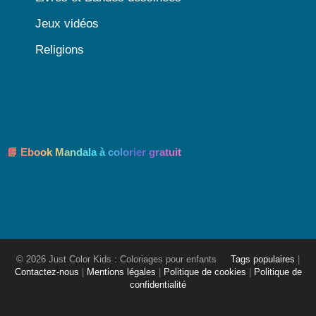
Jeux vidéos
Religions
📘 Ebook Mandala à colorier gratuit
© 2026 Just Color Kids : Coloriages pour enfants
Tags populaires
|
Contactez-nous
|
Mentions légales
|
Politique de cookies
|
Politique de
confidentialité