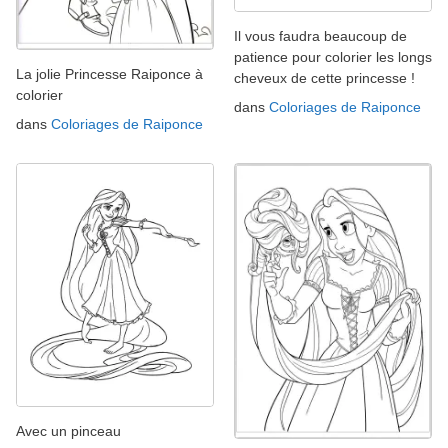
Il vous faudra beaucoup de
patience pour colorier les longs
La jolie Princesse Raiponce à
cheveux de cette princesse !
colorier
dans
Coloriages de Raiponce
dans
Coloriages de Raiponce
Avec un pinceau