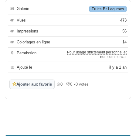
🗃
Galerie
Fruits Et Legumes
👁
Vues
473
👁
Impressions
56
👁
Coloriages en ligne
14
Pour usage strictement personnel et
🔒
Permission
non commercial
📅
Ajouté le
il y a 1 an
☆
Ajouter aux favoris
👍
0
👎
0
•
0 votes
J'aime
Je n'aime pas