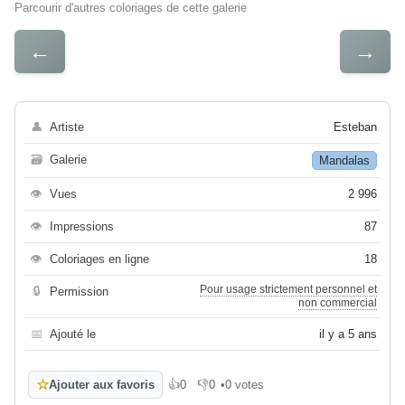
Parcourir d'autres coloriages de cette galerie
←
→
👤
Artiste
Esteban
🗃
Galerie
Mandalas
👁
Vues
2 996
👁
Impressions
87
👁
Coloriages en ligne
18
Pour usage strictement personnel et
🔒
Permission
non commercial
📅
Ajouté le
il y a 5 ans
☆
Ajouter aux favoris
👍
0
👎
0
•
0 votes
J'aime
Je n'aime pas