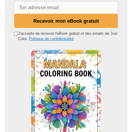
T
o
n
Recevoir mon eBook gratuit
a
d
J'accepte de recevoir l'eBook gratuit et des emails de Just
Color.
Politique de confidentialité
r
e
s
s
e
e
m
a
i
l