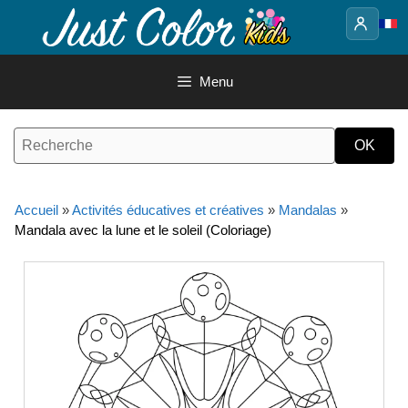
Aller
au
contenu
Menu
Accueil
»
Activités éducatives et créatives
»
Mandalas
»
Mandala avec la lune et le soleil (Coloriage)