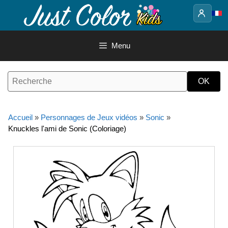
Aller
au
contenu
Menu
Accueil
»
Personnages de Jeux vidéos
»
Sonic
»
Knuckles l'ami de Sonic (Coloriage)