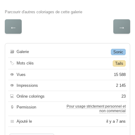
Parcourir d'autres coloriages de cette galerie
←
→
🗃
Galerie
Sonic
🏷
Mots clés
Tails
👁
Vues
15 588
👁
Impressions
2 145
💻
Online colorings
23
Pour usage strictement personnel et
🔒
Permission
non commercial
📅
Ajouté le
il y a 7 ans