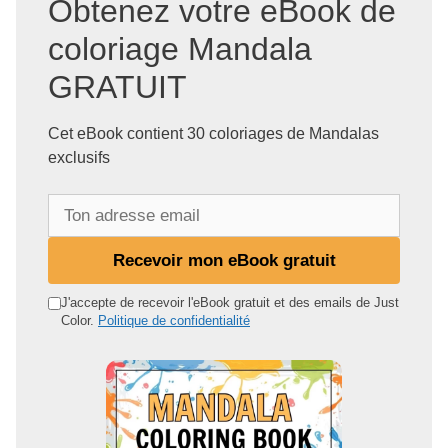
Obtenez votre eBook de
coloriage Mandala
GRATUIT
Cet eBook contient 30 coloriages de Mandalas
exclusifs
T
o
n
Recevoir mon eBook gratuit
a
d
J'accepte de recevoir l'eBook gratuit et des emails de Just
Color.
Politique de confidentialité
r
e
s
s
e
e