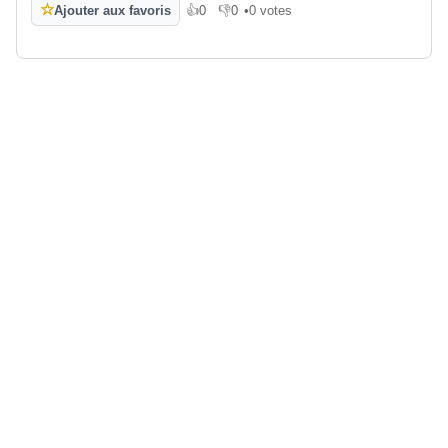
☆
Ajouter aux favoris
👍
0
👎
0
•
0 votes
J'aime
Je n'aime pas