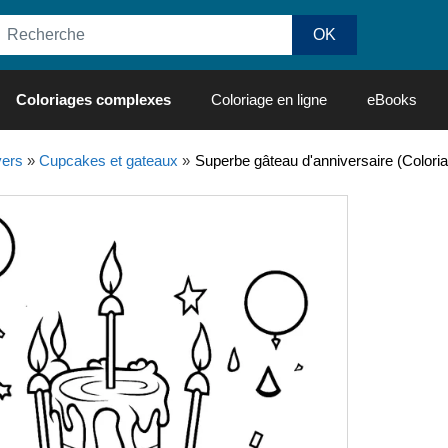
Coloriages complexes
Coloriage en ligne
eBooks
vers
»
Cupcakes et gateaux
»
Superbe gâteau d'anniversaire (Colori