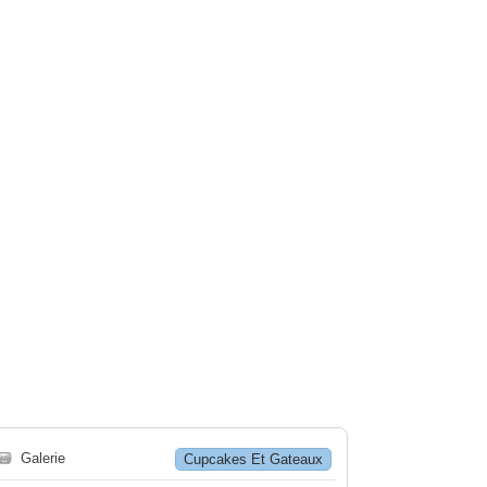
🗃
Galerie
Cupcakes Et Gateaux