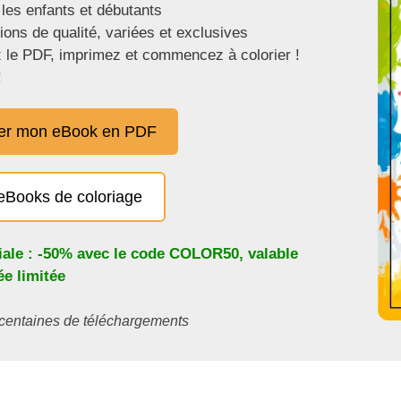
 les enfants et débutants
tions de qualité, variées et exclusives
 le PDF, imprimez et commencez à colorier !
!
er mon eBook en PDF
eBooks de coloriage
iale : -50% avec le code
COLOR50
, valable
e limitée
s centaines de téléchargements