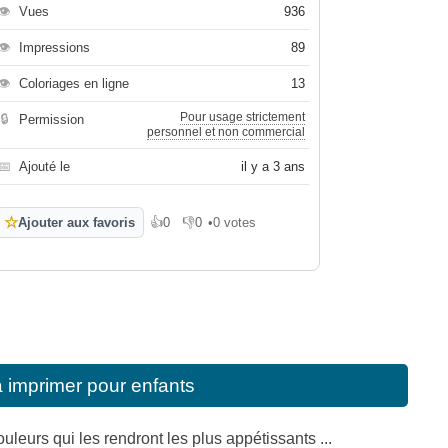
👁
Vues
936
👁
Impressions
89
👁
Coloriages en ligne
13
Pour usage strictement
🔒
Permission
personnel et non commercial
📅
Ajouté le
il y a 3 ans
☆
Ajouter aux favoris
👍
0
👎
0
•
0 votes
J'aime
Je n'aime pas
 imprimer pour enfants
uleurs qui les rendront les plus appétissants ...