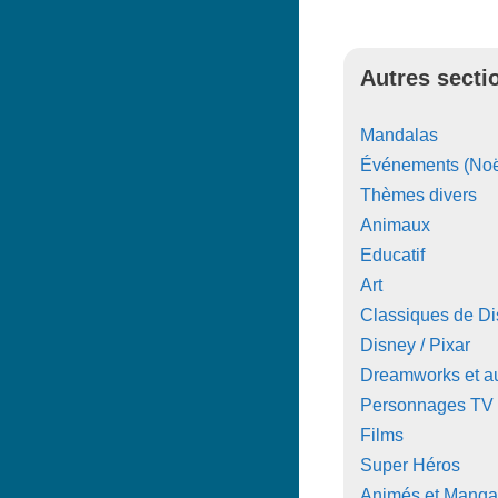
Autres secti
Mandalas
Événements (Noë
Thèmes divers
Animaux
Educatif
Art
Classiques de D
Disney / Pixar
Dreamworks et au
Personnages TV
Films
Super Héros
Animés et Manga