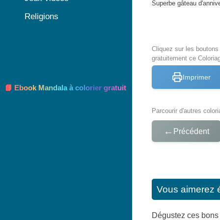
Superbe gâteau d'anniv
Religions
Cliquez sur les bouton
gratuitement ce Colori
Imprimer
📘 Ebook Mandala à colorier gratuit
Parcourir d'autres color
←
Précédent
Vous aimerez 
Dégustez ces bons cu