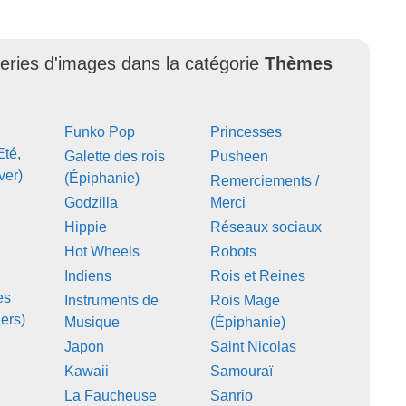
leries d'images dans la catégorie
Thèmes
Funko Pop
Princesses
Eté,
Galette des rois
Pusheen
ver)
(Épiphanie)
Remerciements /
Godzilla
Merci
Hippie
Réseaux sociaux
Hot Wheels
Robots
Indiens
Rois et Reines
es
Instruments de
Rois Mage
ers)
Musique
(Épiphanie)
Japon
Saint Nicolas
Kawaii
Samouraï
La Faucheuse
Sanrio