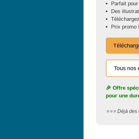
Parfait pour
Des illustra
Téléchargez
Prix promo 
Télécharg
Tous nos 
🎉 Offre spéc
pour une duré
⭐️⭐️⭐️ Déjà de