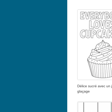
Délice sucré avec un j
glaçage