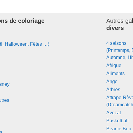
ons de coloriage
Autres ga
divers
4 saisons
l, Halloween, Fêtes …)
(Printemps, 
Automne, Hi
Afrique
Aliments
Ange
isney
Arbres
Attrape-Rêv
tres
(Dreamcatch
Avocat
Basketball
Beanie Boo
s