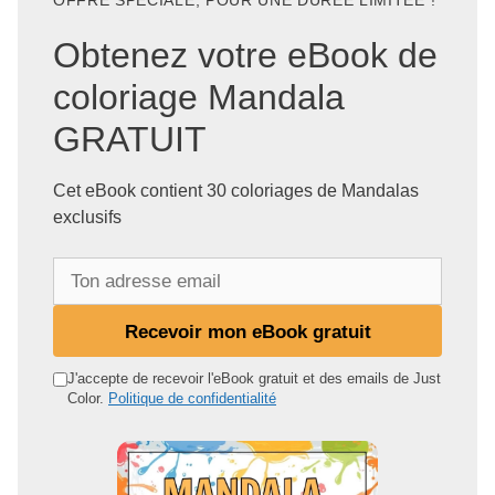
OFFRE SPÉCIALE, POUR UNE DURÉE LIMITÉE !
Obtenez votre eBook de
coloriage Mandala
GRATUIT
Cet eBook contient 30 coloriages de Mandalas
exclusifs
T
o
n
Recevoir mon eBook gratuit
a
d
J'accepte de recevoir l'eBook gratuit et des emails de Just
Color.
Politique de confidentialité
r
e
s
s