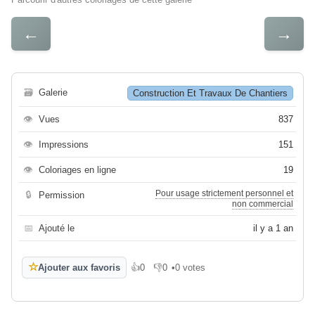
←
→
🗃
Galerie
Construction Et Travaux De Chantiers
👁
Vues
837
👁
Impressions
151
👁
Coloriages en ligne
19
Pour usage strictement personnel et
🔒
Permission
non commercial
📅
Ajouté le
il y a 1 an
☆
Ajouter aux favoris
👍
0
👎
0
•
0 votes
J'aime
Je n'aime pas