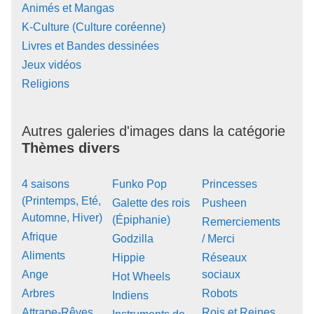
Animés et Mangas
K-Culture (Culture coréenne)
Livres et Bandes dessinées
Jeux vidéos
Religions
Autres galeries d'images dans la catégorie
Thèmes divers
4 saisons
Funko Pop
Princesses
(Printemps, Eté,
Galette des rois
Pusheen
Automne, Hiver)
(Épiphanie)
Remerciements
Afrique
Godzilla
/ Merci
Aliments
Hippie
Réseaux
Ange
sociaux
Hot Wheels
Arbres
Robots
Indiens
Attrape-Rêves
Rois et Reines