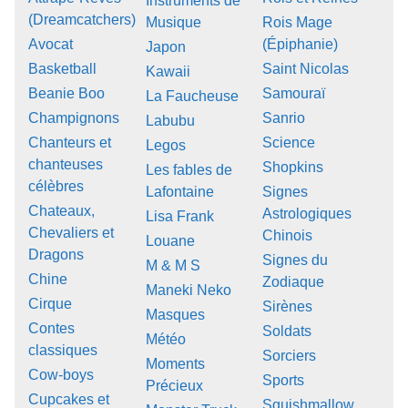
Instruments de
(Dreamcatchers)
Musique
Rois Mage
Avocat
(Épiphanie)
Japon
Basketball
Saint Nicolas
Kawaii
Beanie Boo
Samouraï
La Faucheuse
Champignons
Sanrio
Labubu
Chanteurs et
Science
Legos
chanteuses
Shopkins
Les fables de
célèbres
Lafontaine
Signes
Chateaux,
Astrologiques
Lisa Frank
Chevaliers et
Chinois
Louane
Dragons
Signes du
M & M S
Chine
Zodiaque
Maneki Neko
Cirque
Sirènes
Masques
Contes
Soldats
Météo
classiques
Sorciers
Moments
Cow-boys
Sports
Précieux
Cupcakes et
Squishmallow