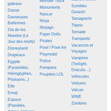
Monster Truck
gateaux
Sumikko
Monuments
Danse
Gurashi
Nascar
Danseuses
Tamagotchi
Ninja
Ballerines
Titanic
Ninjago
Día de los
Tornade
Paper Dolls
Muertos (Le
Transports
Pirates
Jour des morts)
Vacances et
Pixel / Pixel Art
Disneyland
Voyages
Playmobil
Drapeaux
Vampires
Police
Egypte
(Twilight,
(Pyramides,
Pompiers
Dracula ...)
Hiéroglyphes,
Poupées LOL
Véhicules
Pharaons...)
Voitures
Elfe
Volcan
Emoji
WWE
Espace
Zombies
(Planètes,