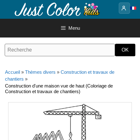
Aller
au
contenu
Menu
Accueil
»
Thèmes divers
»
Construction et travaux de
chantiers
»
Construction d'une maison vue de haut (Coloriage de
Construction et travaux de chantiers)