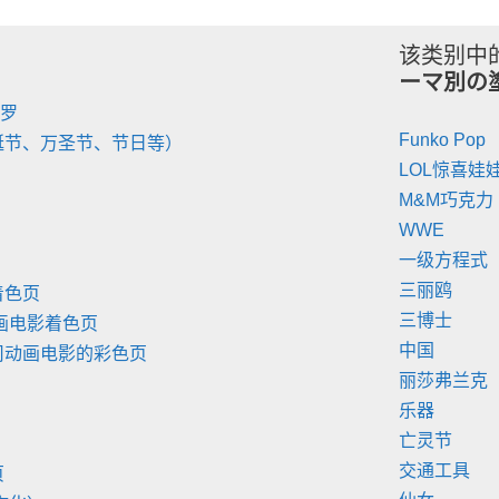
该类别中
ーマ別の
陀罗
Funko Pop
诞节、万圣节、节日等）
LOL惊喜娃
M&M巧克力
WWE
一级方程式
三丽鸥
着色页
三博士
画电影着色页
中国
司动画电影的彩色页
丽莎弗兰克
乐器
亡灵节
交通工具
页