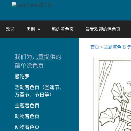
Skip
to
content
欢迎
类别
新的着色页
最受欢迎的涂色页
首页
»
主题填色书 
我们为儿童提供的
简单涂色页
曼陀罗
活动着色页（圣诞节、
万圣节、节日等）
主题着色页
动物着色页
动物着色页