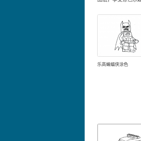
乐高蝙蝠侠涂色