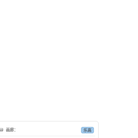
🗃
画廊：
乐高