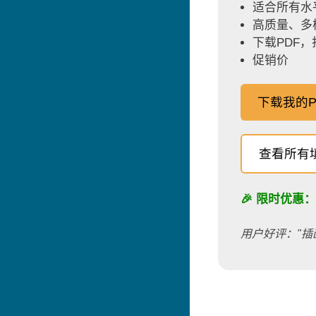
适合所有水
高质量、多
下载PDF
促销价
下载我的P
查看所有
🎉 限时优惠
用户好评："插