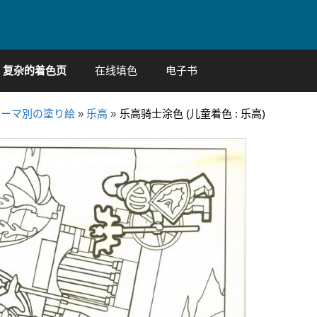
复杂的着色页
在线填色
电子书
テーマ別の塗り絵
»
乐高
»
乐高骑士涂色 (儿童着色 : 乐高)