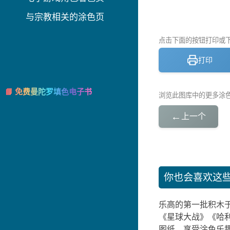
与宗教相关的涂色页
点击下面的按钮打印或下载
打印
📘 免费曼陀罗填色电子书
浏览此图库中的更多涂
←
上一个
你也会喜欢这
乐高的第一批积木于
《星球大战》《哈利
图纸，享受涂色乐