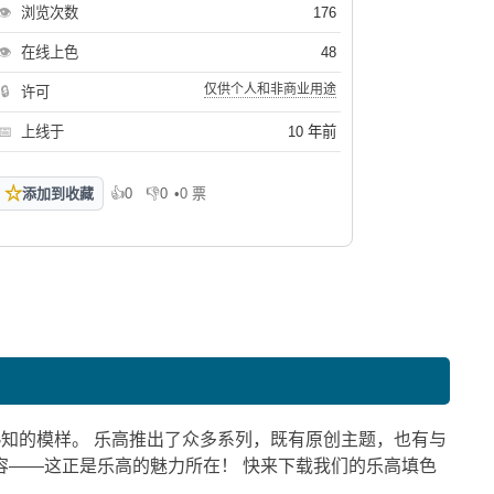
👁
浏览次数
176
👁
在线上色
48
仅供个人和非商业用途
🔒
许可
📅
上线于
10 年前
☆
添加到收藏
👍
0
👎
0
•
0 票
喜欢
不喜欢
所熟知的模样。 乐高推出了众多系列，既有原创主题，也有与
容——这正是乐高的魅力所在！ 快来下载我们的乐高填色