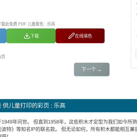
此免费 PDF 儿童着色 : 乐高
下载
在线填色
色页
→
下一个
些
供儿童打印的彩页 : 乐高
1949年问世。 但直到1958年，这些积木才定型为我们如今
波特》等知名IP的联名款。 但无论如何，所有积木都能相互兼
趣吧！