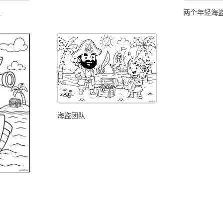
盗
两个年轻海
海盗团队