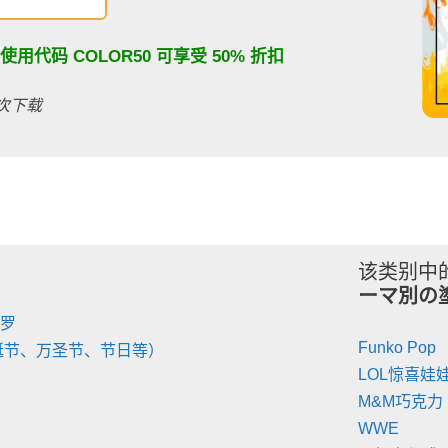
：使用代码
COLOR50
可享受 50% 折扣
百次下载
该类别中
ーマ別の
陀罗
Funko Pop
诞节、万圣节、节日等）
LOL惊喜娃
M&M巧克力
WWE