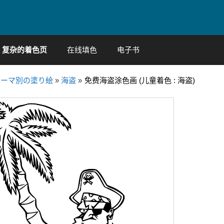
复杂的着色页
在线填色
电子书
テーマ別の塗り絵
»
海盗
»
免费海盗涂色画 (儿童着色 : 海盗)