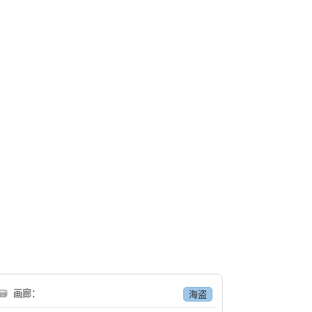
🗃
画廊：
海盗