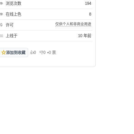
👁
浏览次数
194
👁
在线上色
8
仅供个人和非商业用途
🔒
许可
📅
上线于
10 年前
☆
添加到收藏
👍
0
👎
0
•
0 票
喜欢
不喜欢