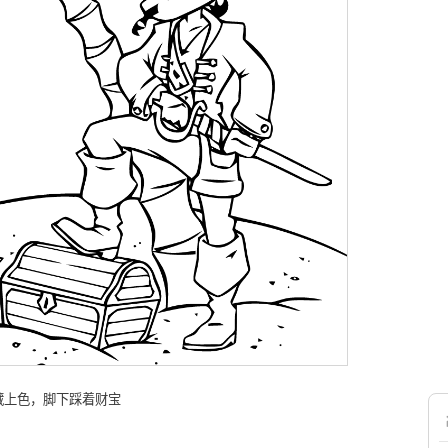
藏上色，脚下踩着财宝