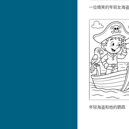
一位微笑的年轻女海
年轻海盗和他的鹦鹉