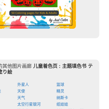
的其他图片画廊
儿童着色页 :
主题填色书 テ
塗り絵
外星人
篮球
娃
天使
精灵
天气
纳斯卡
太空行星银河
纸娃娃