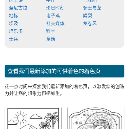
国王饼
牛仔
马戏团
圣尼古拉
珍贵时刻
骑士与龙
地标
电子鸡
鳄梨
埃及
社交媒体
龙卷风
培乐多
科学
士兵
童话
查看我们最新添加的可供着色的着色页
花一点时间来探索我们最新添加的着色页，以激发您的创造
力并让您的想象力栩栩如生。