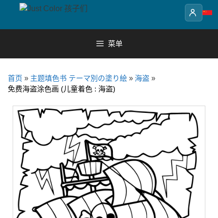
Skip
to
content
菜单
首页
»
主题填色书 テーマ別の塗り絵
»
海盗
»
免费海盗涂色画 (儿童着色 : 海盗)