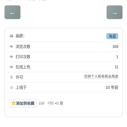
←
→
🗃
画廊：
海盗
👁
浏览次数
169
👁
打印次数
1
👁
在线上色
11
仅供个人和非商业用途
🔒
许可
📅
上线于
10 年前
☆
添加到收藏
👍
0
👎
0
•
0 票
喜欢
不喜欢