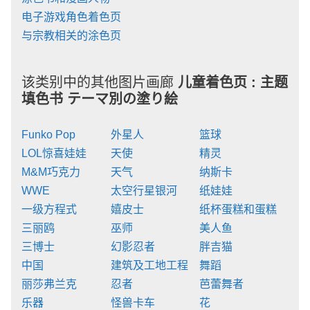
电子游戏角色着色页
与宗教相关的涂色页
该类别中的其他图片画廊
儿童着色页 :
主题
填色书 テーマ別の塗り絵
Funko Pop
外星人
篮球
LOL惊喜娃娃
天使
精灵
M&M巧克力
天气
纳斯卡
WWE
太空行星银河
纸娃娃
一级方程式
嬉皮士
纸杯蛋糕和蛋糕
三丽鸥
巫师
美人鱼
三博士
幻影忍者
胖吉猫
中国
建筑及工地工程
舞蹈
丽莎弗兰克
忍者
芭蕾舞者
乐器
怪兽卡车
花