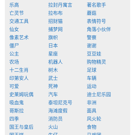
乐高
拉封丹寓言
著名歌手
亡灵节
拉布布
蘑菇
交通工具
招财猫
表情符号
仙女
捕梦网
角落小伙伴
像素艺术
旗帜
警察
僵尸
日本
谢谢
公主
星座
豆豆娃
农场
机器人
购物精灵
十二生肖
树木
足球
印第安人
武士
车辆
可爱
死神
运动
史莱姆玩偶
汽车
迪士尼乐园
吸血鬼
泰坦尼克号
非洲
哥斯拉
海滩度假
面具
四季
消防员
风火轮
国王与皇后
火山
食物