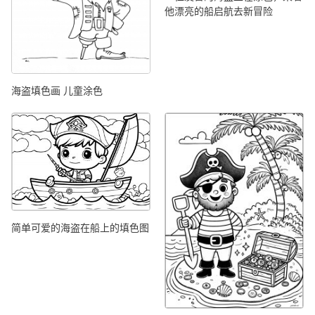
他漂亮的船启航去新冒险
海盗填色画 儿童涂色
简单可爱的海盗在船上的填色图