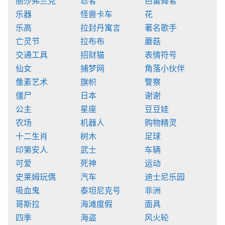
丽莎弗兰克
忍者
芭蕾舞者
乐器
怪兽卡车
花
乐高
拉封丹寓言
著名歌手
亡灵节
拉布布
蘑菇
交通工具
招财猫
表情符号
仙女
捕梦网
角落小伙伴
像素艺术
旗帜
警察
僵尸
日本
谢谢
公主
星座
豆豆娃
农场
机器人
购物精灵
十二生肖
树木
足球
印第安人
武士
车辆
可爱
死神
运动
史莱姆玩偶
汽车
迪士尼乐园
吸血鬼
泰坦尼克号
非洲
哥斯拉
海滩度假
面具
四季
海盗
风火轮