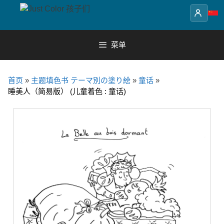
Skip
to
content
菜单
首页
»
主题填色书 テーマ別の塗り絵
»
童话
»
睡美人（简易版） (儿童着色 : 童话)