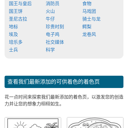
国王与皇后
消防员
食物
国王饼
火山
马戏团
圣尼古拉
牛仔
骑士与龙
地标
珍贵时刻
鳄梨
埃及
电子鸡
龙卷风
培乐多
社交媒体
士兵
科学
查看我们最新添加的可供着色的着色页
花一点时间来探索我们最新添加的着色页，以激发您的创造
力并让您的想象力栩栩如生。