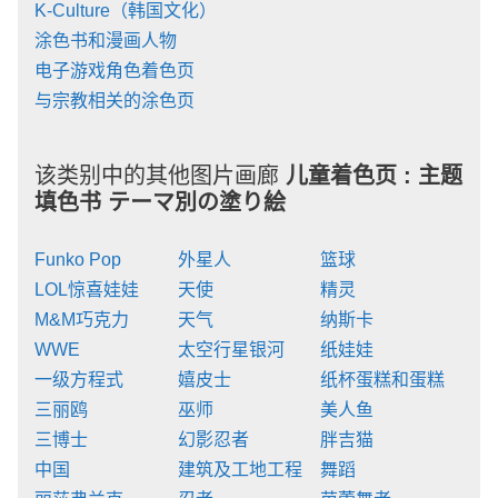
K-Culture（韩国文化）
涂色书和漫画人物
电子游戏角色着色页
与宗教相关的涂色页
该类别中的其他图片画廊
儿童着色页 :
主题
填色书 テーマ別の塗り絵
Funko Pop
外星人
篮球
LOL惊喜娃娃
天使
精灵
M&M巧克力
天气
纳斯卡
WWE
太空行星银河
纸娃娃
一级方程式
嬉皮士
纸杯蛋糕和蛋糕
三丽鸥
巫师
美人鱼
三博士
幻影忍者
胖吉猫
中国
建筑及工地工程
舞蹈