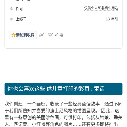
仅供个人和非商业用途
🔒
许可
📅
上线于
13 年前
☆
添加到收藏
👍
0
👎
0
•
0 票
喜欢
不喜欢
你也会喜欢这些
供儿童打印的彩页 : 童话
我们创建了一个画廊，收录了一些经典童话故事，通过不同
于我们所熟知并喜爱的迪士尼风格的插图呈现。 因此，这
里有一些原创的美丽涂色画，可供打印，包括灰姑娘、睡美
人、匹诺曹、小红帽等角色的图片……还有更多即将推出！