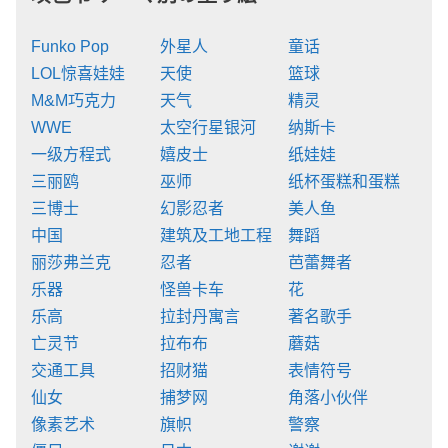
Funko Pop
外星人
童话
LOL惊喜娃娃
天使
篮球
M&M巧克力
天气
精灵
WWE
太空行星银河
纳斯卡
一级方程式
嬉皮士
纸娃娃
三丽鸥
巫师
纸杯蛋糕和蛋糕
三博士
幻影忍者
美人鱼
中国
建筑及工地工程
舞蹈
丽莎弗兰克
忍者
芭蕾舞者
乐器
怪兽卡车
花
乐高
拉封丹寓言
著名歌手
亡灵节
拉布布
蘑菇
交通工具
招财猫
表情符号
仙女
捕梦网
角落小伙伴
像素艺术
旗帜
警察