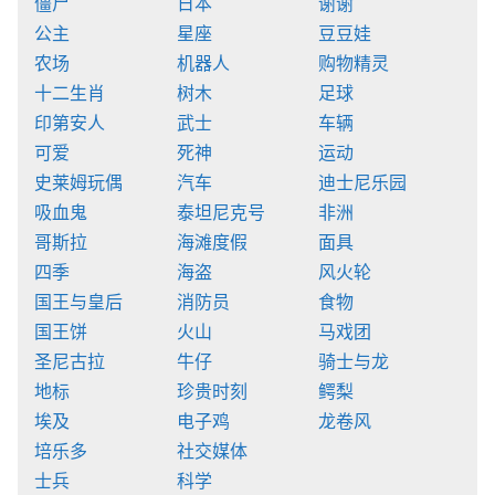
僵尸
日本
谢谢
公主
星座
豆豆娃
农场
机器人
购物精灵
十二生肖
树木
足球
印第安人
武士
车辆
可爱
死神
运动
史莱姆玩偶
汽车
迪士尼乐园
吸血鬼
泰坦尼克号
非洲
哥斯拉
海滩度假
面具
四季
海盗
风火轮
国王与皇后
消防员
食物
国王饼
火山
马戏团
圣尼古拉
牛仔
骑士与龙
地标
珍贵时刻
鳄梨
埃及
电子鸡
龙卷风
培乐多
社交媒体
士兵
科学