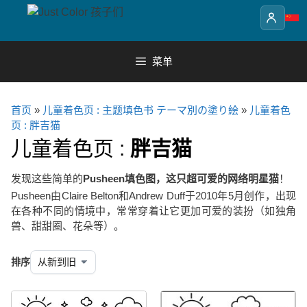
Skip
to
content
菜单
首页
»
儿童着色页 : 主题填色书 テーマ別の塗り絵
»
儿童着色
页 : 胖吉猫
儿童着色页 :
胖吉猫
发现这些简单的
Pusheen填色图，这只超可爱的网络明星猫
！
Pusheen由Claire Belton和Andrew Duff于2010年5月创作，出现
在各种不同的情境中，常常穿着让它更加可爱的装扮（如独角
兽、甜甜圈、花朵等）。
排序