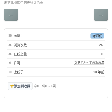
浏览此图库中的更多涂色页
←
→
🗃
画廊：
老师们
👁
浏览次数
248
👁
在线上色
10
仅供个人和非商业用途
🔒
许可
📅
上线于
10 年前
☆
添加到收藏
👍
0
👎
0
•
0 票
喜欢
不喜欢