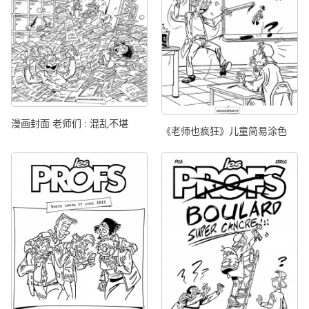
漫画封面 老师们 : 混乱不堪
《老师也疯狂》儿童简易涂色