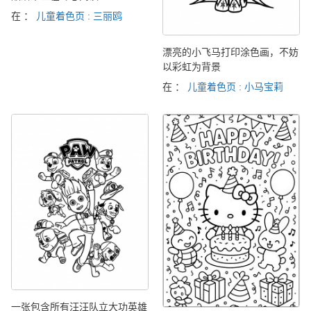
在 ：
儿童着色页 : 三丽鸥
漂亮的小飞马打印涂色画，不妨
以彩虹为背景
在 ：
儿童着色页 : 小马宝莉
一张包含所有汪汪队立大功英雄