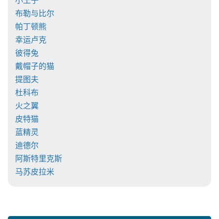
小王子
布勒与比尔
帕丁顿熊
幸运卢克
彼得兔
戴帽子的猫
提图夫
杜科布
火之翼
皮特猫
蓝精灵
迪德尔
阿斯特里克斯
马苏皮拉米