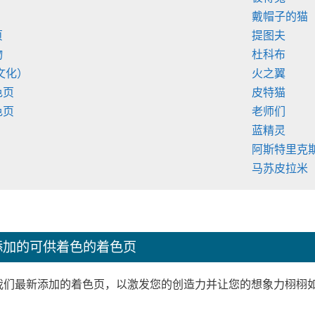
戴帽子的猫
页
提图夫
物
杜科布
国文化）
火之翼
色页
皮特猫
色页
老师们
蓝精灵
阿斯特里克
马苏皮拉米
添加的可供着色的着色页
我们最新添加的着色页，以激发您的创造力并让您的想象力栩栩