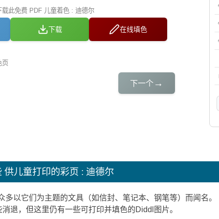
此免费 PDF 儿童着色 : 迪德尔
下载
在线填色
色页
→
下一个
些
供儿童打印的彩页 : 迪德尔
要因众多以它们为主题的文具（如信封、笔记本、钢笔等）而闻名。 
消退，但这里仍有一些可打印并填色的Diddl图片。