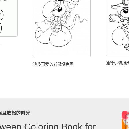
色
迪德尔装扮
迪多可爱的老鼠填色画
足且放松的时光
ween Coloring Book for