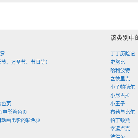
该类别中
陀罗
丁丁历险记
诞节、万圣节、节日等）
史努比
哈利波特
塞德里克
小子帕德尔
小尼古拉
着色页
小王子
画电影着色页
布勒与比尔
司动画电影的彩色页
帕丁顿熊
幸运卢克
彼得兔