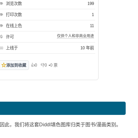
👁
浏览次数
199
👁
打印次数
1
👁
在线上色
11
仅供个人和非商业用途
🔒
许可
📅
上线于
10 年前
☆
添加到收藏
👍
0
👎
0
•
0 票
喜欢
不喜欢
因此，我们将这套Diddl填色图库归类于图书/漫画类别。