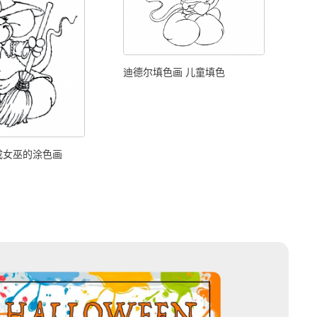
迪德尔填色画 儿童填色
成女巫的涂色画