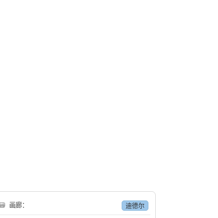
🗃
画廊：
迪德尔