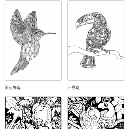
美丽蜂鸟
巨嘴鸟