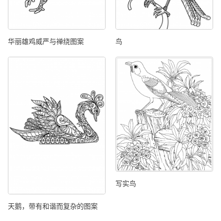
华丽雄鸡威严与禅绕图案
鸟
写实鸟
天鹅，带有和谐而复杂的图案