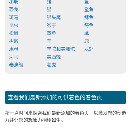
小鹿
猪
鱼
恐龙
猫
鲨鱼
斑马
猫头鹰
鲸鱼
昆虫
猴子
鳄鱼
松鼠
章鱼
鹰
树懒
羊
鹿
水母
羊驼和美洲驼
龙虾
河马
美西螈
泰迪熊
老虎
查看我们最新添加的可供着色的着色页
花一点时间来探索我们最新添加的着色页，以激发您的创造
力并让您的想象力栩栩如生。