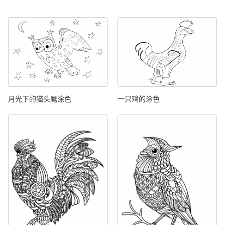
月光下的猫头鹰涂色
一只鸡的涂色