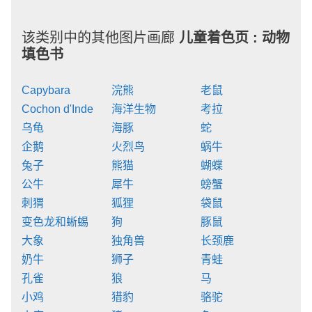
该类别中的其他图片画廊
儿童着色页 :
动物
填色书
Capybara
浣熊
老鼠
Cochon d'Inde
海洋生物
考拉
乌龟
海豚
蛇
企鹅
火烈鸟
蜗牛
兔子
熊猫
蝴蝶
公牛
犀牛
螃蟹
刺猬
狐狸
袋鼠
变色龙和蜥蜴
狗
豚鼠
大象
独角兽
长颈鹿
奶牛
狮子
青蛙
孔雀
狼
马
小鸡
猎豹
骆驼