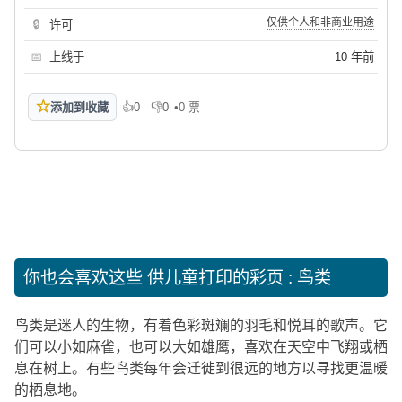
仅供个人和非商业用途
🔒
许可
📅
上线于
10 年前
☆
添加到收藏
👍
0
👎
0
•
0 票
喜欢
不喜欢
你也会喜欢这些
供儿童打印的彩页 : 鸟类
鸟类是迷人的生物，有着色彩斑斓的羽毛和悦耳的歌声。它
们可以小如麻雀，也可以大如雄鹰，喜欢在天空中飞翔或栖
息在树上。有些鸟类每年会迁徙到很远的地方以寻找更温暖
的栖息地。