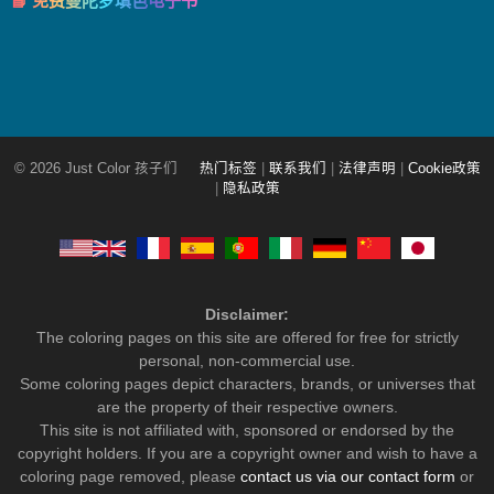
📘 免费曼陀罗填色电子书
© 2026 Just Color 孩子们
热门标签
|
联系我们
|
法律声明
|
Cookie政策
|
隐私政策
Disclaimer:
The coloring pages on this site are offered for free for strictly
personal, non-commercial use.
Some coloring pages depict characters, brands, or universes that
are the property of their respective owners.
This site is not affiliated with, sponsored or endorsed by the
copyright holders. If you are a copyright owner and wish to have a
coloring page removed, please
contact us via our contact form
or