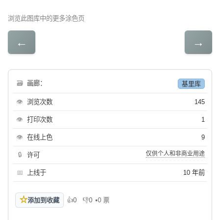
浏览此图库中的更多涂色页
←
→
🗃
画廊：
基里库
👁
浏览次数
145
👁
打印次数
1
👁
在线上色
9
仅供个人和非商业用途
🔒
许可
📅
上线于
10 年前
☆
添加到收藏
👍
0
👎
0
•
0 票
喜欢
不喜欢