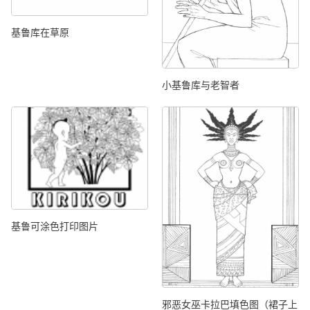
基鲁库在草原
小基鲁库与老智者
基鲁可涂色打印图片
邪恶女巫卡拉巴填色图（裙子上