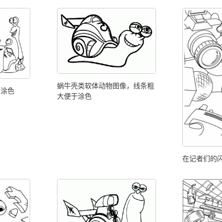
蜗牛壳类软体动物图像，线条粗
们涂色
大便于涂色
在记者们的