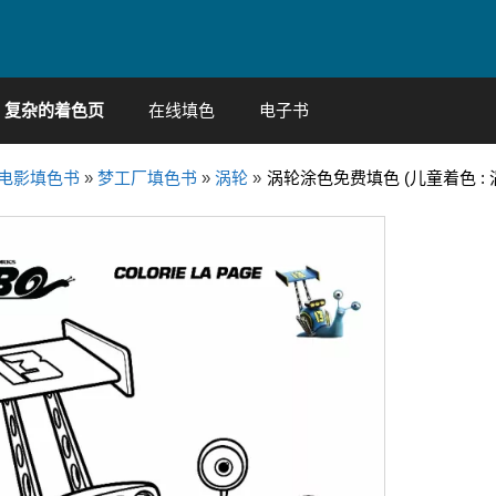
复杂的着色页
在线填色
电子书
电影填色书
»
梦工厂填色书
»
涡轮
»
涡轮涂色免费填色 (儿童着色 : 