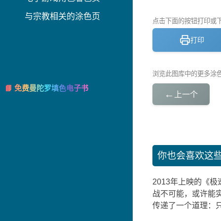
与宗教相关的涂色页
点击下面的按钮打印或下载
打印
浏览此图库中的更多涂
📘 免费曼陀罗填色电子书
←
上一个
你也会喜欢这
2013年上映的《
战不可能，或许能
传递了一个道理：