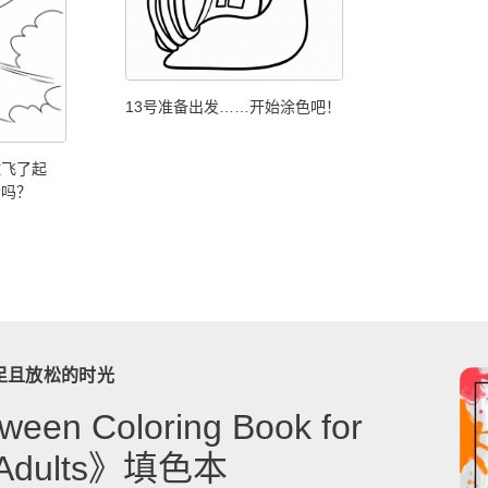
13号准备出发……开始涂色吧！
球飞了起
蛋吗？
足且放松的时光
ween Coloring Book for
& Adults》填色本