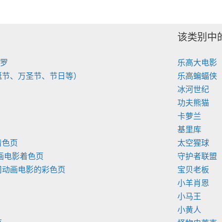
该类别中
陀罗
乐高大电影
诞节、万圣节、节日等）
乐高蝙蝠侠
冰河世纪
功夫熊猫
卡萝兰
基里库
着色页
太空猩球
画电影着色页
守护者联盟
司动画电影的彩色页
宝贝老板
小羊肖恩
小马王
小黄人