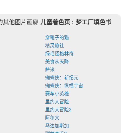
的其他图片画廊
儿童着色页 :
梦工厂填色书
穿靴子的猫
精灵旅社
绿毛怪格林奇
美食从天降
萨米
蜘蛛侠：新纪元
蜘蛛侠：纵横宇宙
赛车小英雄
里约大冒险
里约大冒险2
阿尔文
马达加斯加