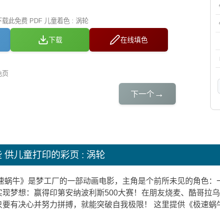
此免费 PDF 儿童着色 : 涡轮
下载
在线填色
色页
→
下一个
些
供儿童打印的彩页 : 涡轮
极速蜗牛》是梦工厂的一部动画电影，主角是个前所未见的角色：
实现梦想：赢得印第安纳波利斯500大赛！在朋友烧麦、酷哥拉
只要有决心并努力拼搏，就能突破自我极限！ 这里提供《极速蜗