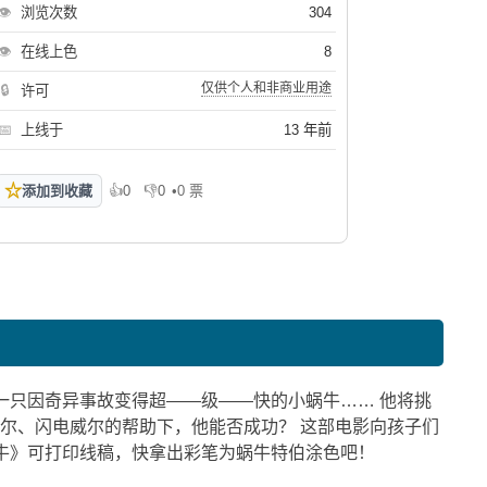
👁
浏览次数
304
👁
在线上色
8
仅供个人和非商业用途
🔒
许可
📅
上线于
13 年前
☆
添加到收藏
👍
0
👎
0
•
0 票
喜欢
不喜欢
一只因奇异事故变得超——级——快的小蜗牛…… 他将挑
乌尔、闪电威尔的帮助下，他能否成功？ 这部电影向孩子们
牛》可打印线稿，快拿出彩笔为蜗牛特伯涂色吧！