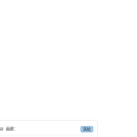
🗃
画廊：
涡轮