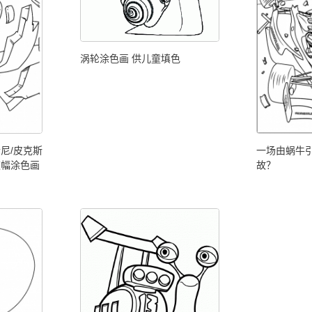
涡轮涂色画 供儿童填色
尼/皮克斯
一场由蜗牛
这幅涂色画
故？