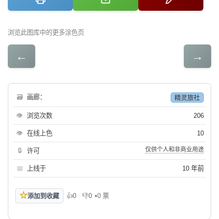
浏览此图库中的更多涂色页
←
→
🗃
画廊：
精灵旅社
👁
浏览次数
206
👁
在线上色
10
仅供个人和非商业用途
🔒
许可
📅
上线于
10 年前
☆
添加到收藏
👍
0
👎
0
•
0 票
喜欢
不喜欢