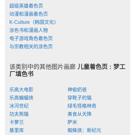
超级英雄着色页
动漫和漫画着色页
K-Culture（韩国文化）
涂色书和漫画人物
电子游戏角色着色页
与宗教相关的涂色页
该类别中的其他图片画廊
儿童着色页 :
梦工
厂填色书
乐高大电影
神偷奶爸
乐高蝙蝠侠
穿靴子的猫
冰河世纪
绿毛怪格林奇
功夫熊猫
美食从天降
卡萝兰
萨米
基里库
蜘蛛侠：新纪元