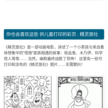
你也会喜欢这些
供儿童打印的彩页 : 精灵旅社
《精灵旅社》是一部动画电影，讲述了一个小男孩与来自集
体想象中的“怪物”家族相遇的故事：吸血鬼、木乃伊、科学
怪人等等…… 当然，幽默最终战胜了恐怖！ 这里有一些可
打印和涂色的《精灵旅社》图片……无需颤抖！