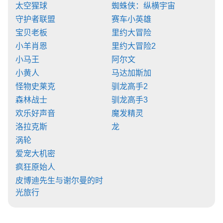
太空猩球
蜘蛛侠：纵横宇宙
守护者联盟
赛车小英雄
宝贝老板
里约大冒险
小羊肖恩
里约大冒险2
小马王
阿尔文
小黄人
马达加斯加
怪物史莱克
驯龙高手2
森林战士
驯龙高手3
欢乐好声音
魔发精灵
洛拉克斯
龙
涡轮
爱宠大机密
疯狂原始人
皮博迪先生与谢尔曼的时
光旅行