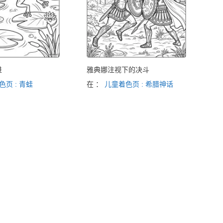
进
雅典娜注视下的决斗
色页 : 青蛙
在 ：
儿童着色页 : 希腊神话