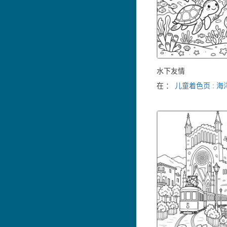
水下友情
在 ：
儿童着色页 : 