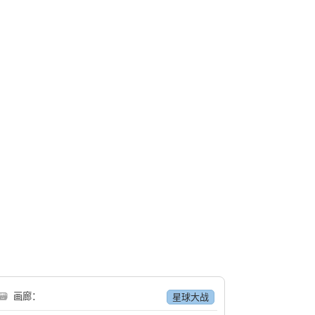
🗃
画廊：
星球大战