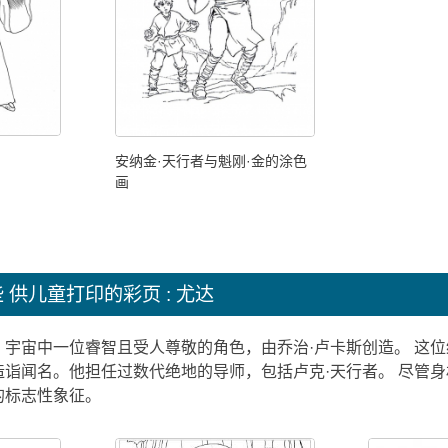
安纳金·天行者与魁刚·金的涂色
画
些
供儿童打印的彩页 : 尤达
》宇宙中一位睿智且受人尊敬的角色，由乔治·卢卡斯创造。 这
造诣闻名。他担任过数代绝地的导师，包括卢克·天行者。 尽管
的标志性象征。