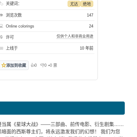
🏷
关键词：
尤达
绝地
👁
浏览次数
147
💻
Online colorings
24
仅供个人和非商业用途
🔒
许可
📅
上线于
10 年前
☆
添加到收藏
👍
0
👎
0
•
0 票
喜欢
不喜欢
疑当属《星球大战》——三部曲、前传电影、衍生剧集……
暗面的西斯尊主们，将永远激发我们的幻想！ 我们为您