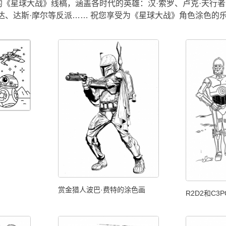
《星球大战》线稿，涵盖各时代的英雄：汉·索罗、卢克·天行者
达、达斯·摩尔等反派…… 祝您享受为《星球大战》角色涂色的
赏金猎人波巴·费特的涂色画
R2D2和C3