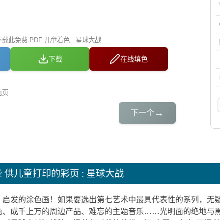
此免费 PDF 儿童着色 : 星球大战
下载
在线填色
色页
→
下一个
些
供儿童打印的彩页 : 星球大战
》启发的涂色画！如果要选出第七艺术中最具代表性的系列，无
色、成千上万的周边产品、难忘的主题音乐……光明面的绝地与黑