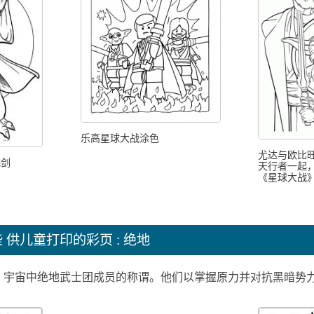
乐高星球大战涂色
尤达与欧比旺
光剑
天行者一起
《星球大战
些
供儿童打印的彩页 : 绝地
》宇宙中绝地武士团成员的称谓。他们以掌握原力并对抗黑暗势