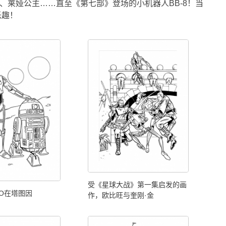
、莱娅公主……直至《第七部》登场的小机器人BB-8！当
乐趣！
受《星球大战》第一集启发的画
PO在塔图因
作，欧比旺与奎刚·金