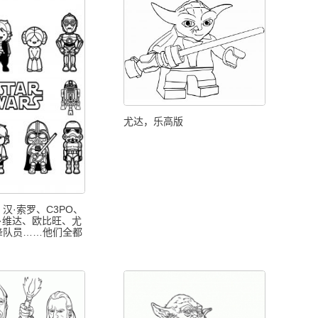
尤达，乐高版
汉·索罗、C3PO、
斯·维达、欧比旺、尤
锋队员……他们全都