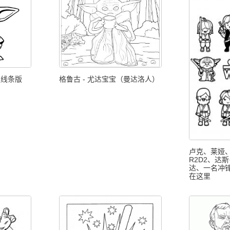
粗线条版
格鲁古 - 尤达宝宝（曼达洛人）
卢克、莱娅、
R2D2、达
达、一名冲
在这里