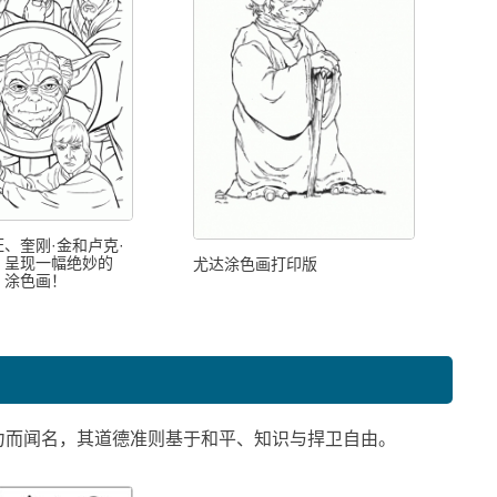
、奎刚·金和卢克·
，呈现一幅绝妙的
尤达涂色画打印版
》涂色画！
力而闻名，其道德准则基于和平、知识与捍卫自由。