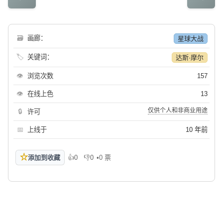
🗃
画廊：
星球大战
🏷
关键词：
达斯·摩尔
👁
浏览次数
157
👁
在线上色
13
仅供个人和非商业用途
🔒
许可
📅
上线于
10 年前
☆
添加到收藏
👍
0
👎
0
•
0 票
喜欢
不喜欢