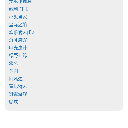
女巫也疯狂
威利·旺卡
小鬼当家
星际迷航
欢乐满人间2
沉睡魔咒
甲壳虫汁
绿野仙踪
邪恶
金刚
阿凡达
霍比特人
饥饿游戏
魔戒