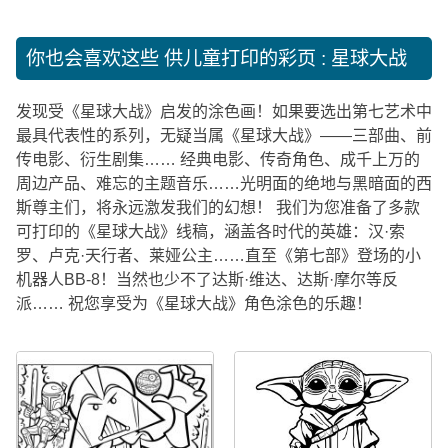
你也会喜欢这些
供儿童打印的彩页 : 星球大战
发现受《星球大战》启发的涂色画！如果要选出第七艺术中
最具代表性的系列，无疑当属《星球大战》——三部曲、前
传电影、衍生剧集…… 经典电影、传奇角色、成千上万的
周边产品、难忘的主题音乐……光明面的绝地与黑暗面的西
斯尊主们，将永远激发我们的幻想！ 我们为您准备了多款
可打印的《星球大战》线稿，涵盖各时代的英雄：汉·索
罗、卢克·天行者、莱娅公主……直至《第七部》登场的小
机器人BB-8！当然也少不了达斯·维达、达斯·摩尔等反
派…… 祝您享受为《星球大战》角色涂色的乐趣！