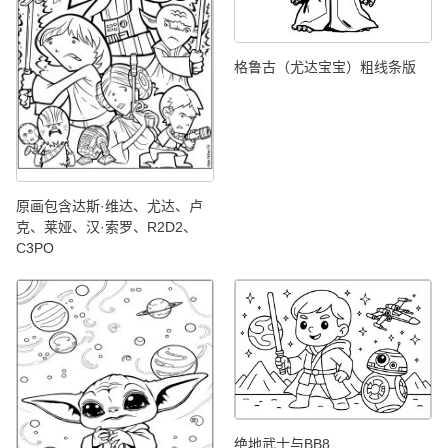
格鲁古（尤达宝宝）粗线条版
原画包含达斯·维达、尤达、卢
克、莱娅、汉·索罗、R2D2、
C3PO
绝地武士与BB8