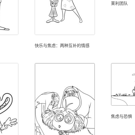
莱利团队
快乐与焦虑：两种互补的情感
焦虑与恐惧