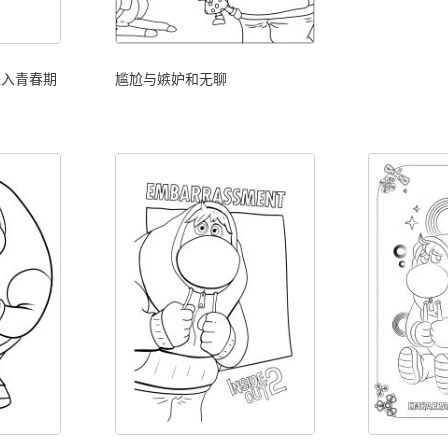
进入青春期
尴尬与嫉妒和无聊