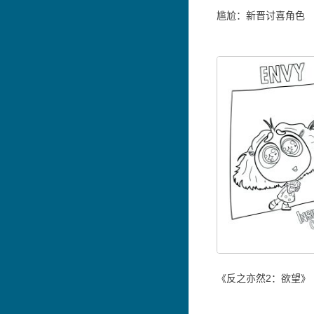
尴尬：新晋讨喜角色
《反之亦然2：欲望》