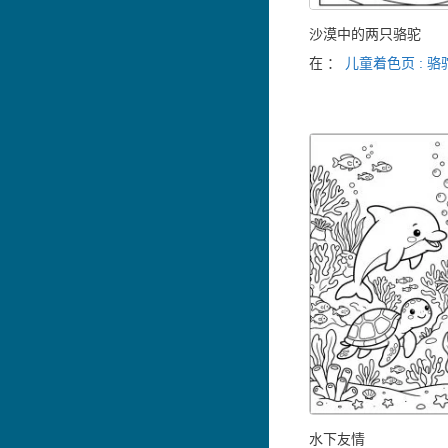
沙漠中的两只骆驼
在 ：
儿童着色页 : 骆
水下友情