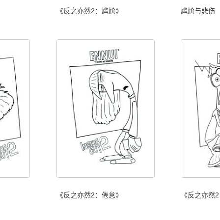
《反之亦然2：尴尬》
尴尬与悲伤
《反之亦然2：倦怠》
《反之亦然