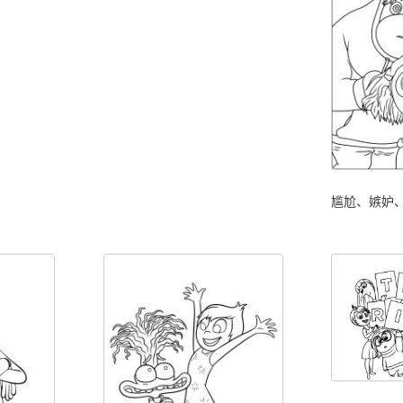
尴尬、嫉妒