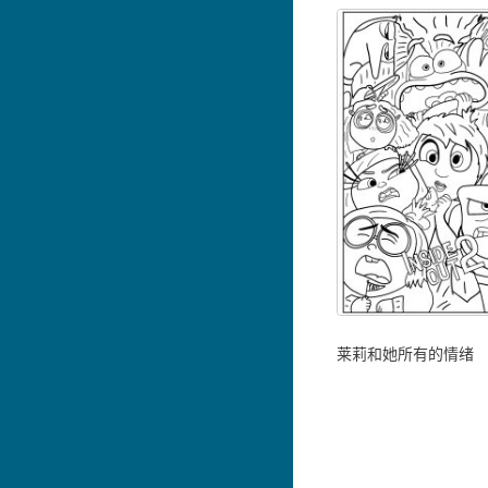
莱莉和她所有的情绪