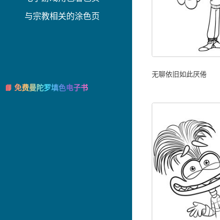
与宗教相关的涂色页
无聊依旧如此厌倦
📘 免费曼陀罗填色电子书