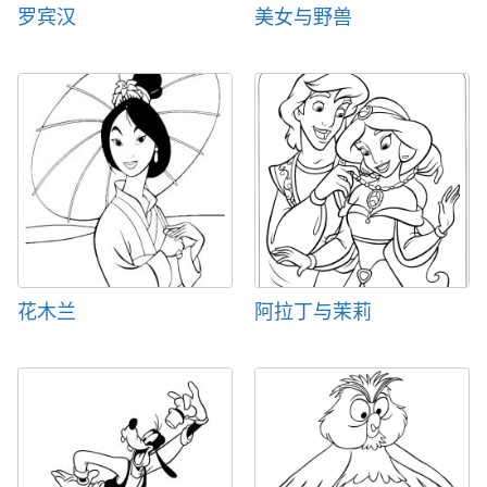
罗宾汉
美女与野兽
花木兰
阿拉丁与茉莉