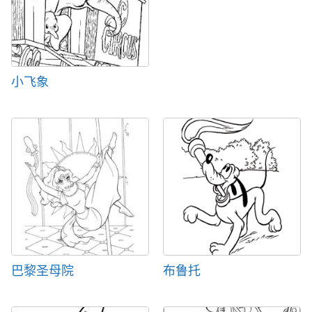
小飞象
巴黎圣母院
布鲁托