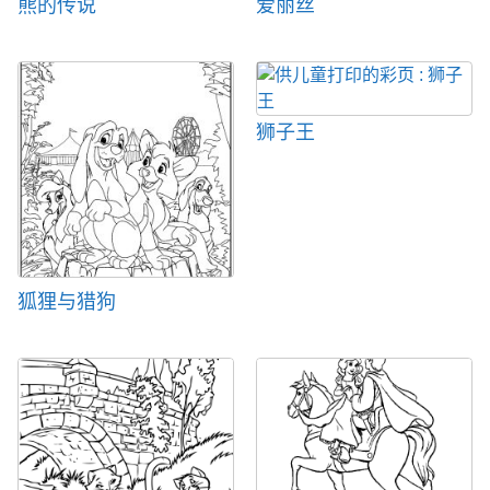
熊的传说
爱丽丝
狮子王
狐狸与猎狗