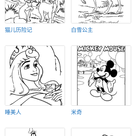
猫儿历险记
白雪公主
睡美人
米奇