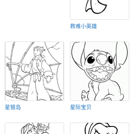
救难小英雄
星银岛
星际宝贝