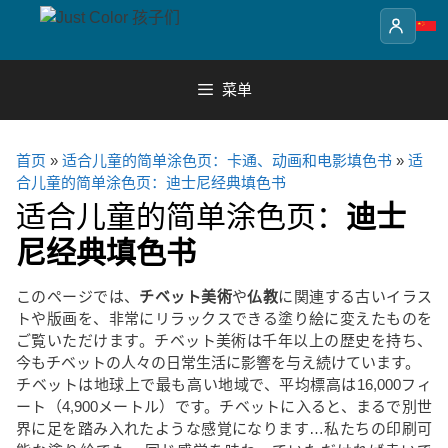
Skip
to
content
菜单
首页
»
适合儿童的简单涂色页：卡通、动画和电影填色书
»
适
合儿童的简单涂色页：迪士尼经典填色书
适合儿童的简单涂色页：
迪士
尼经典填色书
このページでは、
チベット美術
や
仏教
に関連する古いイラス
トや版画を、非常にリラックスできる塗り絵に変えたものを
ご覧いただけます。チベット美術は千年以上の歴史を持ち、
今もチベットの人々の日常生活に影響を与え続けています。
チベットは地球上で最も高い地域で、平均標高は16,000フィ
ート（4,900メートル）です。チベットに入ると、まるで別世
界に足を踏み入れたような感覚になります…私たちの印刷可