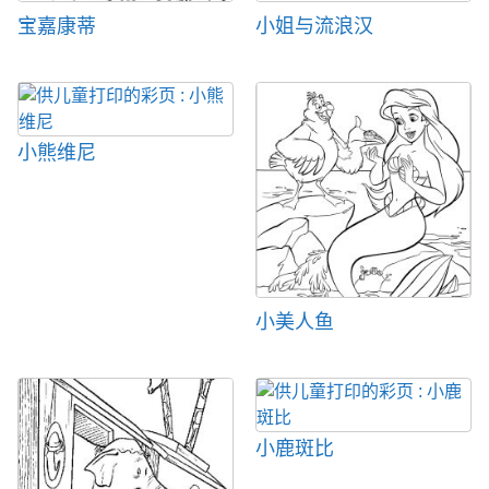
宝嘉康蒂
小姐与流浪汉
小熊维尼
小美人鱼
小鹿斑比