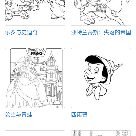
乐罗与史迪奇
亚特兰蒂斯：失落的帝国
公主与青蛙
匹诺曹