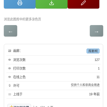
浏览此图库中的更多涂色页
←
→
🗃
画廊：
库斯柯
👁
浏览次数
127
👁
打印次数
1
👁
在线上色
11
仅供个人和非商业用途
🔒
许可
📅
上线于
19 年前