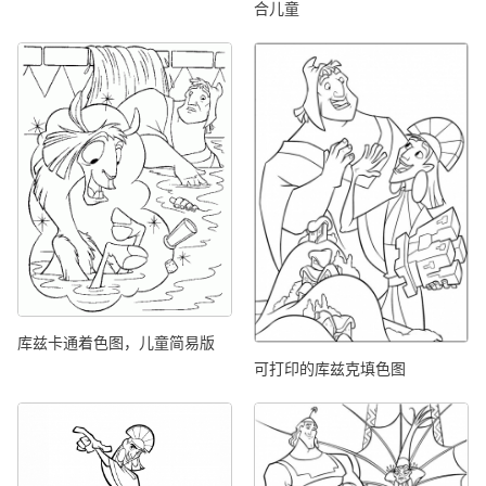
合儿童
库兹卡通着色图，儿童简易版
可打印的库兹克填色图