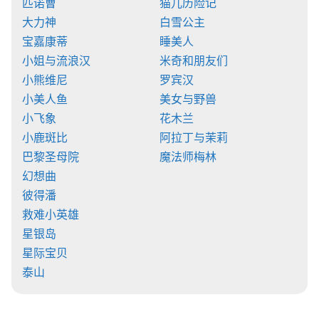
匹诺曹
猫儿历险记
大力神
白雪公主
宝嘉康蒂
睡美人
小姐与流浪汉
米奇和朋友们
小熊维尼
罗宾汉
小美人鱼
美女与野兽
小飞象
花木兰
小鹿斑比
阿拉丁与茉莉
巴黎圣母院
魔法师梅林
幻想曲
彼得潘
救难小英雄
星银岛
星际宝贝
泰山