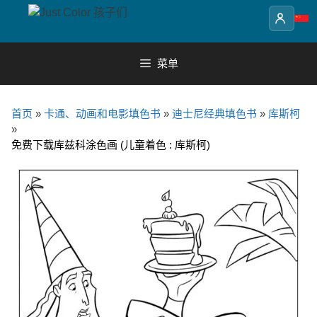
Skip
to
content
菜单
首页
»
卡通、动画和电影填色书
»
迪士尼经典填色书
»
库斯柯
»
免费下载库兹科涂色画 (儿童着色 : 库斯柯)