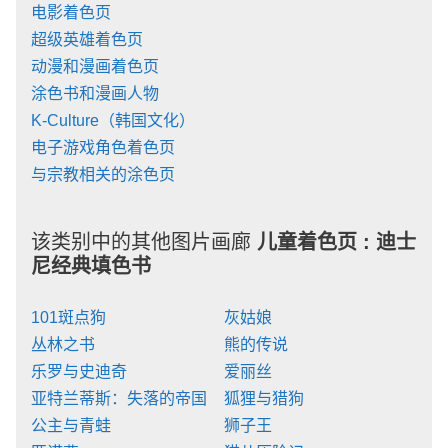
电影着色页
超级英雄着色页
动漫和漫画着色页
涂色书和漫画人物
K-Culture（韩国文化）
电子游戏角色着色页
与宗教相关的涂色页
该类别中的其他图片画廊
儿童着色页 :
迪士
尼经典填色书
101斑点狗
灰姑娘
丛林之书
熊的传说
乐罗与史迪奇
爱丽丝
亚特兰蒂斯：失落的帝国
狐狸与猎狗
公主与青蛙
狮子王