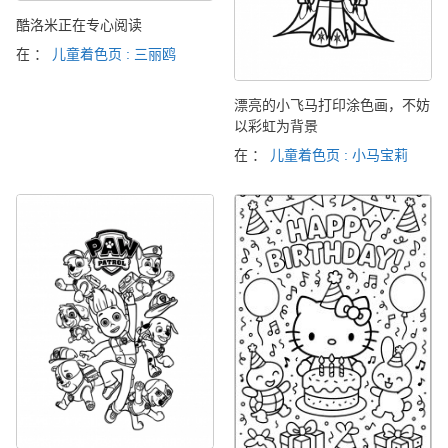
酷洛米正在专心阅读
在 ：
儿童着色页 : 三丽鸥
漂亮的小飞马打印涂色画，不妨
以彩虹为背景
在 ：
儿童着色页 : 小马宝莉