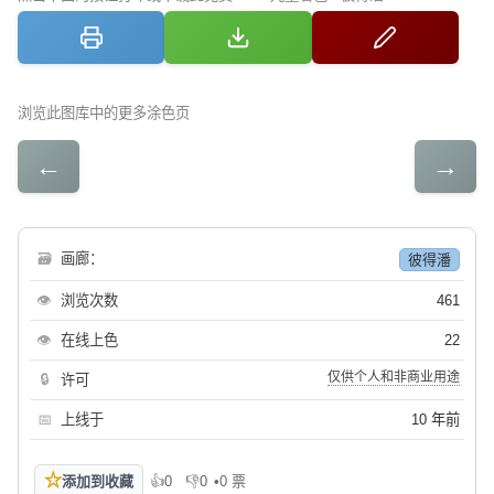
浏览此图库中的更多涂色页
←
→
🗃
画廊：
彼得潘
👁
浏览次数
461
👁
在线上色
22
仅供个人和非商业用途
🔒
许可
📅
上线于
10 年前
☆
添加到收藏
👍
0
👎
0
•
0 票
喜欢
不喜欢