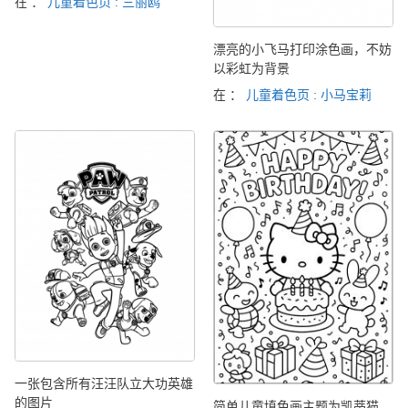
在 ：
儿童着色页 : 三丽鸥
漂亮的小飞马打印涂色画，不妨
以彩虹为背景
在 ：
儿童着色页 : 小马宝莉
一张包含所有汪汪队立大功英雄
的图片
简单儿童填色画主题为凯蒂猫