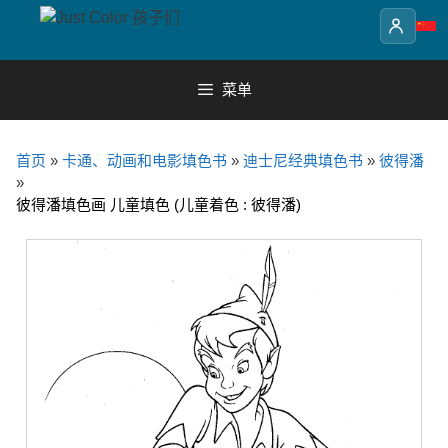
Skip
to
content
菜单
首页
»
卡通、动画和电影填色书
»
迪士尼经典填色书
»
彼得潘
»
彼得潘填色画 儿童填色 (儿童着色 : 彼得潘)