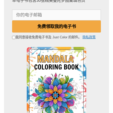
本电子书包含30张精美曼陀罗图案填色页
你
的
电
免费领取我的电子书
子
邮
我同意接收免费电子书及 Just Color 的邮件。
隐私政策
箱