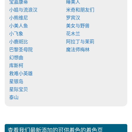
宝嘉康蒂
睡美人
小姐与流浪汉
米奇和朋友们
小熊维尼
罗宾汉
小美人鱼
美女与野兽
小飞象
花木兰
小鹿斑比
阿拉丁与茉莉
巴黎圣母院
魔法师梅林
幻想曲
库斯柯
救难小英雄
星银岛
星际宝贝
泰山
查看我们最新添加的可供着色的着色页