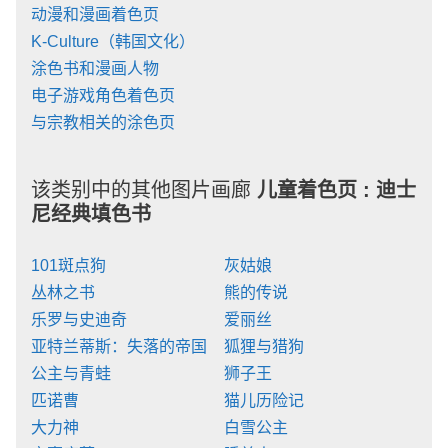
动漫和漫画着色页
K-Culture（韩国文化）
涂色书和漫画人物
电子游戏角色着色页
与宗教相关的涂色页
该类别中的其他图片画廊
儿童着色页 :
迪士
尼经典填色书
101斑点狗
灰姑娘
丛林之书
熊的传说
乐罗与史迪奇
爱丽丝
亚特兰蒂斯：失落的帝国
狐狸与猎狗
公主与青蛙
狮子王
匹诺曹
猫儿历险记
大力神
白雪公主