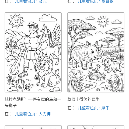
在 ：
儿童着色页 : 骆驼
在 ：
儿童着色页 : 基督教
赫拉克勒斯与一匹有翼的马和一
草原上微笑的犀牛
头狮子
在 ：
儿童着色页 : 犀牛
在 ：
儿童着色页 : 大力神