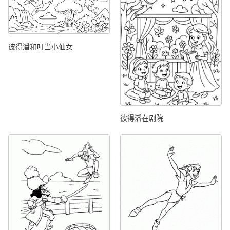
彼得潘和叮当小仙女
彼得潘在剧院