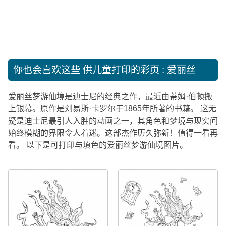
你也会喜欢这些
供儿童打印的彩页 : 爱丽丝
爱丽丝梦游仙境是迪士尼的经典之作，最近由蒂姆·伯顿搬
上银幕。原作是刘易斯·卡罗尔于1865年所著的书籍。 这无
疑是迪士尼最引人入胜的动画之一，其角色和梦境与现实间
始终模糊的界限令人着迷。这部杰作历久弥新！值得一看再
看。 以下是可打印与填色的爱丽丝梦游仙境图片。