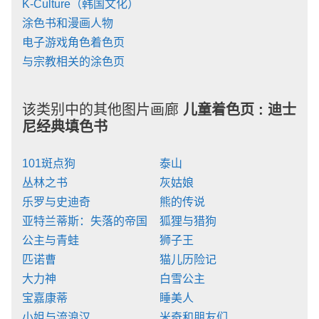
K-Culture（韩国文化）
涂色书和漫画人物
电子游戏角色着色页
与宗教相关的涂色页
该类别中的其他图片画廊
儿童着色页 :
迪士
尼经典填色书
101斑点狗
泰山
丛林之书
灰姑娘
乐罗与史迪奇
熊的传说
亚特兰蒂斯：失落的帝国
狐狸与猎狗
公主与青蛙
狮子王
匹诺曹
猫儿历险记
大力神
白雪公主
宝嘉康蒂
睡美人
小姐与流浪汉
米奇和朋友们