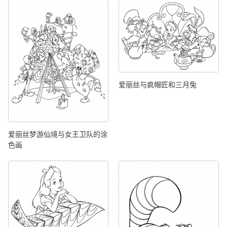
爱丽丝与疯帽匠和三月兔
爱丽丝梦游仙境与女王卫队的涂
色画