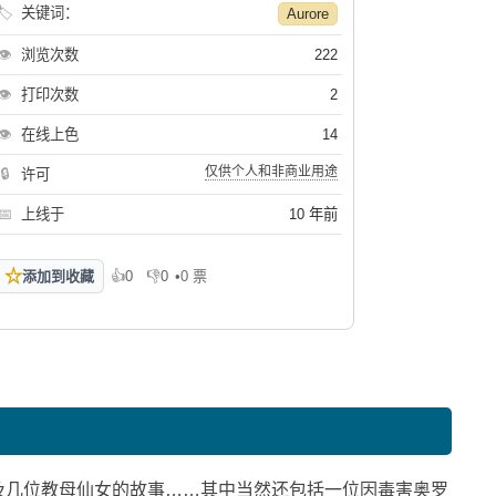
🏷
关键词：
Aurore
👁
浏览次数
222
👁
打印次数
2
👁
在线上色
14
仅供个人和非商业用途
🔒
许可
📅
上线于
10 年前
☆
添加到收藏
👍
0
👎
0
•
0 票
喜欢
不喜欢
及几位教母仙女的故事……其中当然还包括一位因毒害奥罗