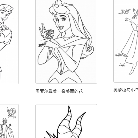
奥萝拉与小
奥萝尔戴着一朵美丽的花
子