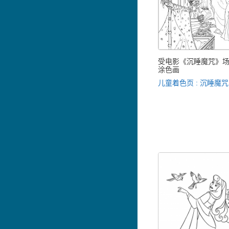
受电影《沉睡魔咒》
涂色画
儿童着色页 : 沉睡魔咒