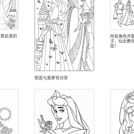
场景启发的
所有角色齐
子、仙女教
巫！
邪恶与奥萝背对背