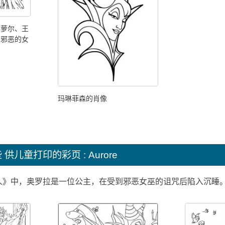
奥萝尔、王
有邪恶的女
玛琳菲森的肖像
些
供儿童打印的彩页 : Aurore
人》中，奥罗拉是一位公主，在受到邪恶女巫的诅咒后陷入沉睡