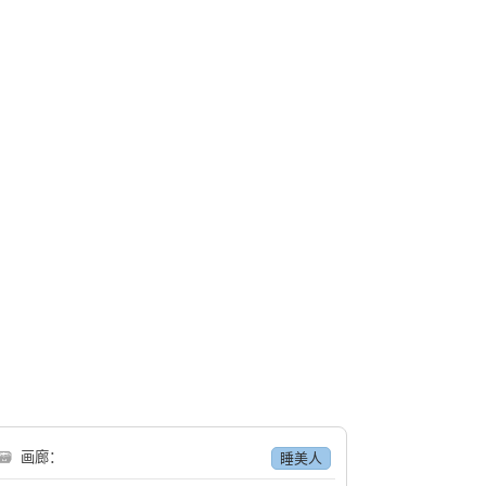
🗃
画廊：
睡美人