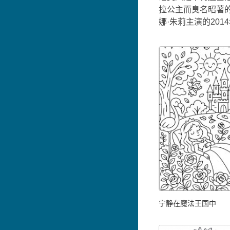
拉公主而臭名昭著
娜·朱莉主演的20
宁静在魔法王国中