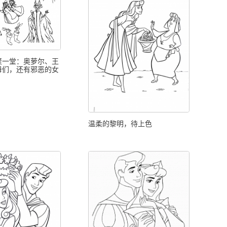
聚一堂：奥萝尔、王
母们，还有邪恶的女
温柔的黎明，待上色