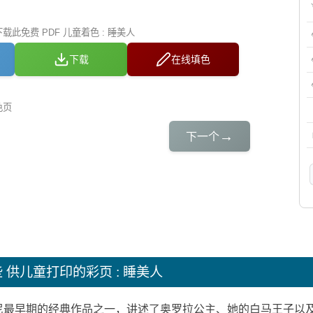
此免费 PDF 儿童着色 : 睡美人
下载
在线填色
色页
→
下一个
些
供儿童打印的彩页 : 睡美人
尼最早期的经典作品之一，讲述了奥罗拉公主、她的白马王子以