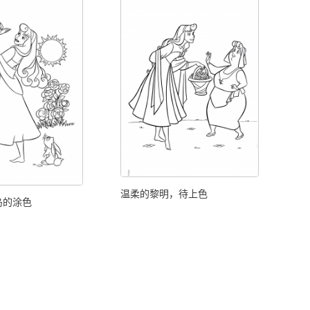
温柔的黎明，待上色
鸟的涂色