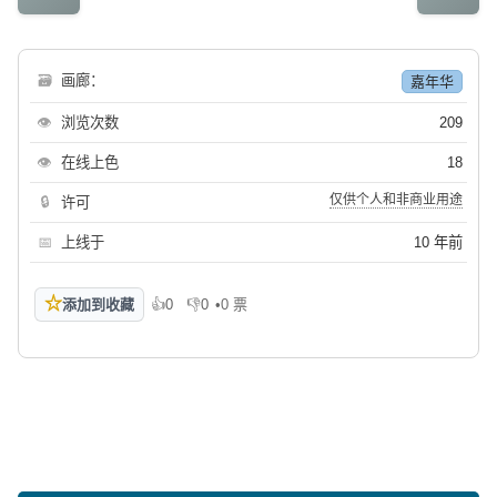
🗃
画廊：
嘉年华
👁
浏览次数
209
👁
在线上色
18
仅供个人和非商业用途
🔒
许可
📅
上线于
10 年前
☆
添加到收藏
👍
0
👎
0
•
0 票
喜欢
不喜欢