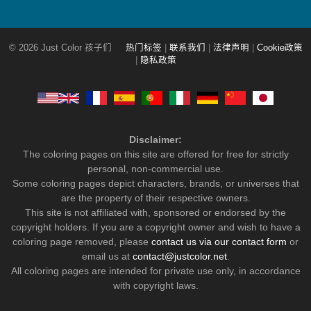
© 2026 Just Color 孩子们
热门标签
|
联系我们
|
法律声明
|
Cookie政策
|
隐私政策
Disclaimer:
The coloring pages on this site are offered for free for strictly
personal, non-commercial use.
Some coloring pages depict characters, brands, or universes that
are the property of their respective owners.
This site is not affiliated with, sponsored or endorsed by the
copyright holders. If you are a copyright owner and wish to have a
coloring page removed, please
contact us via our contact form
or
email us at
contact@justcolor.net
.
All coloring pages are intended for private use only, in accordance
with copyright laws.