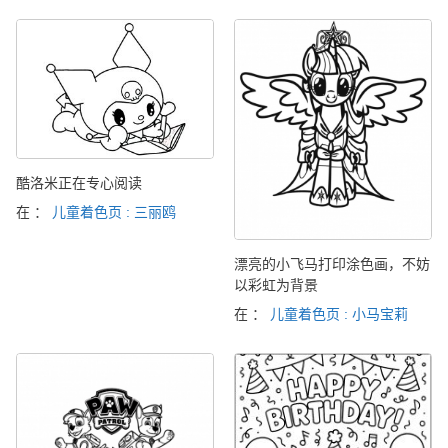
酷洛米正在专心阅读
在 ：
儿童着色页 : 三丽鸥
漂亮的小飞马打印涂色画，不妨
以彩虹为背景
在 ：
儿童着色页 : 小马宝莉