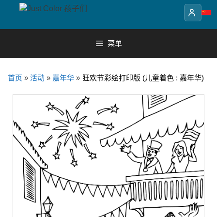
Skip
to
content
菜单
首页
»
活动
»
嘉年华
»
狂欢节彩绘打印版 (儿童着色 : 嘉年华)