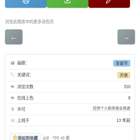
浏览此图库中的更多涂色页
←
→
🗃
画廊：
圣诞节
🏷
关键词：
天使
👁
浏览次数
310
👁
在线上色
9
仅供个人和非商业用途
🔒
许可
📅
上线于
13 年前
☆
添加到收藏
👍
0
👎
0
•
0 票