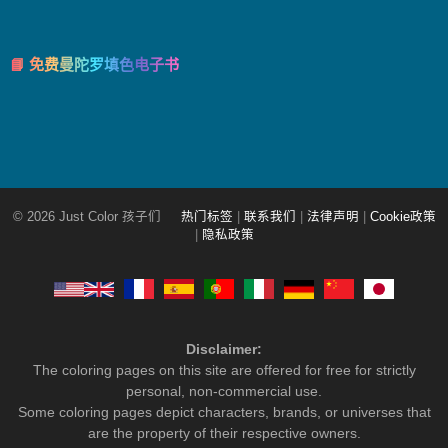
📘 免费曼陀罗填色电子书
© 2026 Just Color 孩子们
热门标签
|
联系我们
|
法律声明
|
Cookie政策
|
隐私政策
Disclaimer:
The coloring pages on this site are offered for free for strictly
personal, non-commercial use.
Some coloring pages depict characters, brands, or universes that
are the property of their respective owners.