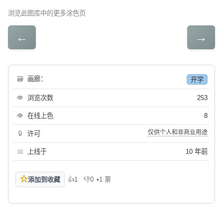
浏览此图库中的更多涂色页
←
→
🗃
画廊：
开学
👁
浏览次数
253
👁
在线上色
8
仅供个人和非商业用途
🔒
许可
📅
上线于
10 年前
☆
添加到收藏
👍
1
👎
0
•
1 票
喜欢
不喜欢