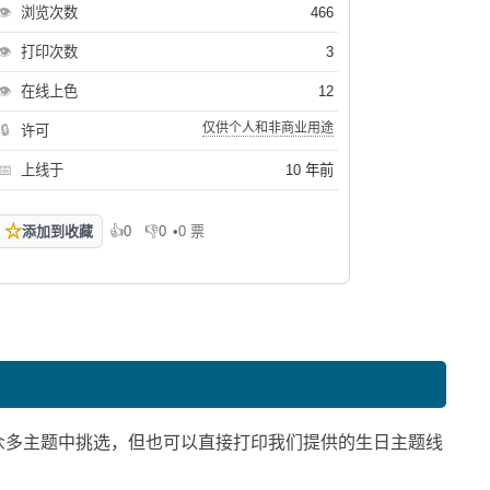
👁
浏览次数
466
👁
打印次数
3
👁
在线上色
12
仅供个人和非商业用途
🔒
许可
📅
上线于
10 年前
☆
添加到收藏
👍
0
👎
0
•
0 票
喜欢
不喜欢
众多主题中挑选，但也可以直接打印我们提供的生日主题线