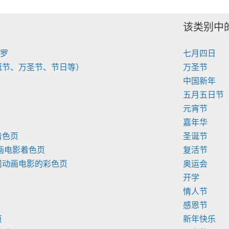
该类别中
陀罗
七月四日
诞节、万圣节、节日等）
万圣节
中国新年
五月五日节
元宵节
嘉年华
着色页
圣诞节
画电影着色页
复活节
司动画电影的彩色页
奥运会
开学
情人节
感恩节
页
新年快乐