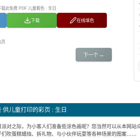
此免费 PDF 儿童着色 : 生日
下载
在线填色
色页
→
下一个
些
供儿童打印的彩页 : 生日
日派对之际，为小客人们准备些涂色画呢？您当然可以从本网站
子们吹蛋糕蜡烛、拆礼物、与小伙伴玩耍等各种场景的图案……