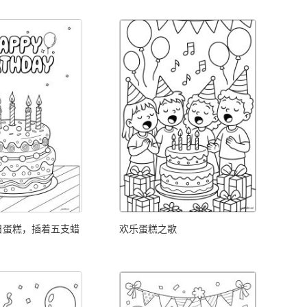
日蛋糕，插着五支蜡
欢乐蛋糕之歌