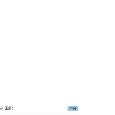
🗃
画廊：
生日