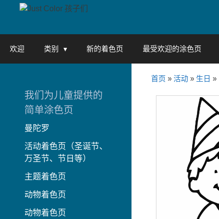
Skip
to
content
欢迎
类别
新的着色页
最受欢迎的涂色页
首页
»
活动
»
生日
»
我们为儿童提供的
简单涂色页
曼陀罗
活动着色页（圣诞节、
万圣节、节日等）
主题着色页
动物着色页
动物着色页