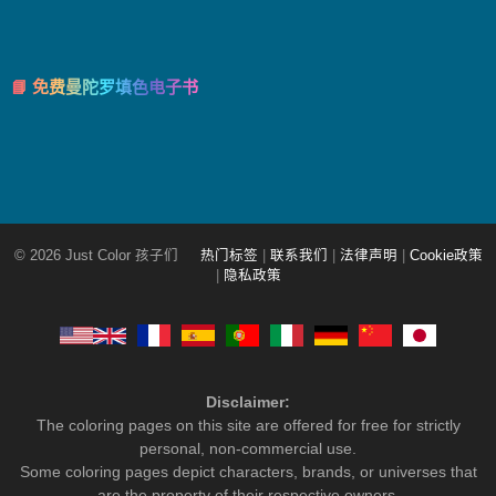
📘 免费曼陀罗填色电子书
© 2026 Just Color 孩子们
热门标签
|
联系我们
|
法律声明
|
Cookie政策
|
隐私政策
Disclaimer:
The coloring pages on this site are offered for free for strictly
personal, non-commercial use.
Some coloring pages depict characters, brands, or universes that
are the property of their respective owners.