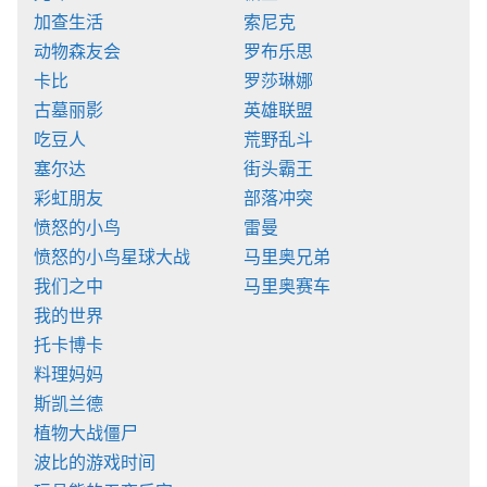
加查生活
索尼克
动物森友会
罗布乐思
卡比
罗莎琳娜
古墓丽影
英雄联盟
吃豆人
荒野乱斗
塞尔达
街头霸王
彩虹朋友
部落冲突
愤怒的小鸟
雷曼
愤怒的小鸟星球大战
马里奥兄弟
我们之中
马里奥赛车
我的世界
托卡博卡
料理妈妈
斯凯兰德
植物大战僵尸
波比的游戏时间