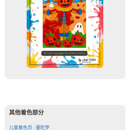
其他着色部分
儿童着色页 : 曼陀罗