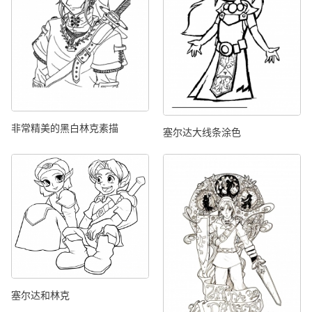
非常精美的黑白林克素描
塞尔达大线条涂色
塞尔达和林克