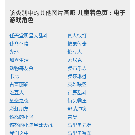
该类别中的其他图片画廊
儿童着色页 :
电子
游戏角色
任天堂明星大乱斗
真人快打
使命召唤
糖果传奇
光环
糖豆人
加查生活
索尼克
动物森友会
罗布乐思
卡比
罗莎琳娜
古墓丽影
英雄联盟
吃豆人
荒野乱斗
堡垒之夜
街头霸王
彩虹朋友
部落冲突
愤怒的小鸟
雷曼
愤怒的小鸟星球大战
马里奥兄弟
我们之中
马里奥赛车