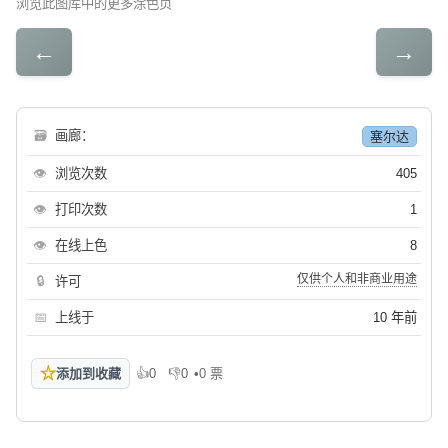
浏览此图库中的更多涂色页
←
→
🗃
画廊：
塞尔达
👁
浏览次数
405
👁
打印次数
1
👁
在线上色
8
仅供个人和非商业用途
🔒
许可
📅
上线于
10 年前
☆
添加到收藏
👍
0
👎
0
•
0 票
喜欢
不喜欢