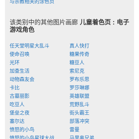
与宗教相关的涂色页
该类别中的其他图片画廊
儿童着色页 :
电子
游戏角色
任天堂明星大乱斗
真人快打
使命召唤
糖果传奇
光环
糖豆人
加查生活
索尼克
动物森友会
罗布乐思
卡比
罗莎琳娜
古墓丽影
英雄联盟
吃豆人
荒野乱斗
堡垒之夜
街头霸王
塞尔达
部落冲突
愤怒的小鸟
雷曼
愤怒的小鸟星球大战
马里奥兄弟