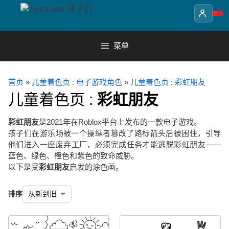
Skip
to
content
菜单
首页
»
儿童着色页 : 电子游戏角色
»
儿童着色页 : 彩虹朋友
儿童着色页 :
彩虹朋友
彩虹朋友
是2021年在Roblox平台上发布的一款电子游戏。
孩子们在游乐场被一个操纵者篡改了路标箭头后被困住，引导
他们进入一座废弃工厂，必须完成任务才能逃脱彩虹朋友——
蓝色、绿色、橙色和紫色的致命威胁。
以下是受
彩虹朋友
启发的涂色画。
排序