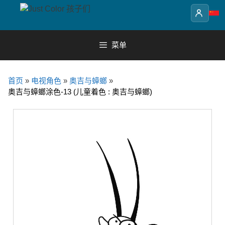
Skip
to
content
菜单
首页
»
电视角色
»
奥吉与蟑螂
»
奥吉与蟑螂涂色-13 (儿童着色 : 奥吉与蟑螂)