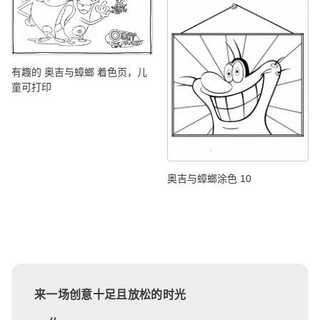
有趣的 奥吉与蟑螂 着色页，儿
童可打印
奥吉与蟑螂涂色 10
来一场创意十足且放松的时光