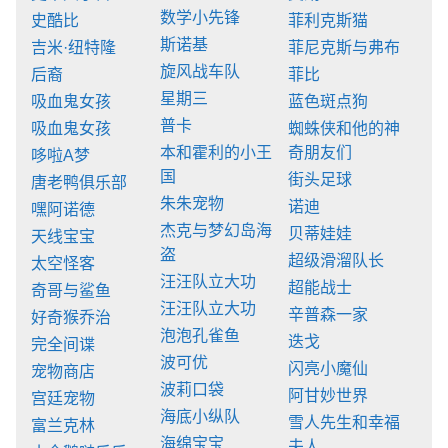
数学小先锋
史酷比
菲利克斯猫
斯诺基
吉米·纽特隆
菲尼克斯与弗布
旋风战车队
后裔
菲比
星期三
吸血鬼女孩
蓝色斑点狗
普卡
吸血鬼女孩
蜘蛛侠和他的神
本和霍利的小王
奇朋友们
哆啦A梦
国
街头足球
唐老鸭俱乐部
朱朱宠物
诺迪
嘿阿诺德
杰克与梦幻岛海
贝蒂娃娃
天线宝宝
盗
超级滑溜队长
太空怪客
汪汪队立大功
超能战士
奇哥与鲨鱼
汪汪队立大功
辛普森一家
好奇猴乔治
泡泡孔雀鱼
迭戈
完全间谍
波可优
闪亮小魔仙
宠物商店
波莉口袋
阿甘妙世界
宫廷宠物
海底小纵队
雪人先生和幸福
富兰克林
海绵宝宝
夫人