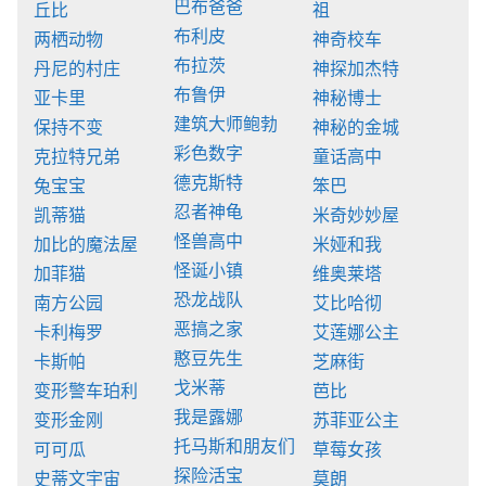
巴布爸爸
丘比
祖
布利皮
两栖动物
神奇校车
布拉茨
丹尼的村庄
神探加杰特
布鲁伊
亚卡里
神秘博士
建筑大师鲍勃
保持不变
神秘的金城
彩色数字
克拉特兄弟
童话高中
德克斯特
兔宝宝
笨巴
忍者神龟
凯蒂猫
米奇妙妙屋
怪兽高中
加比的魔法屋
米娅和我
怪诞小镇
加菲猫
维奥莱塔
恐龙战队
南方公园
艾比哈彻
恶搞之家
卡利梅罗
艾莲娜公主
憨豆先生
卡斯帕
芝麻街
戈米蒂
变形警车珀利
芭比
我是露娜
变形金刚
苏菲亚公主
托马斯和朋友们
可可瓜
草莓女孩
探险活宝
史蒂文宇宙
莫朗