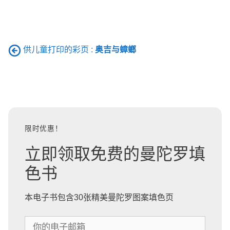
供儿童打印的彩页 :
奥吉与蟑螂
限时优惠！
立即领取免费的曼陀罗填
色书
本电子书包含30张精美曼陀罗图案填色页
你