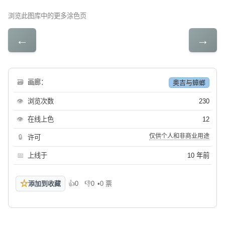
浏览此图库中的更多涂色页
←
→
🗃
画廊：
奥吉与蟑螂
👁
浏览次数
230
👁
在线上色
12
仅供个人和非商业用途
🔒
许可
📅
上线于
10 年前
☆
添加到收藏
👍
0
👎
0
•
0 票
喜欢
不喜欢