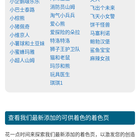
小企鹅啵乐乐
消防员山姆
飞出个未来
小巴士泰路
淘气小兵兵
飞天小女警
小棕熊
爱心熊
饼干怪兽
小猪佩奇
爱探险的朵拉
马塞利诺
小维京人
特洛特洛
鲍勃汉堡
小薯球和土豆妹
狮子王护卫队
鲨鱼宝宝
小蜜蜂玛雅
猫和老鼠
麻辣女孩
小超人山姆
玛莎和熊
玩具医生
琪琪1
查看我们最新添加的可供着色的着色页
花一点时间来探索我们最新添加的着色页，以激发您的创造