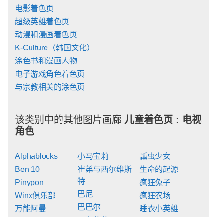
电影着色页
超级英雄着色页
动漫和漫画着色页
K-Culture（韩国文化）
涂色书和漫画人物
电子游戏角色着色页
与宗教相关的涂色页
该类别中的其他图片画廊
儿童着色页 :
电视
角色
Alphablocks
小马宝莉
瓢虫少女
Ben 10
崔弟与西尔维斯
生命的起源
特
Pinypon
疯狂兔子
巴尼
Winx俱乐部
疯狂农场
巴巴尔
万能阿曼
睡衣小英雄