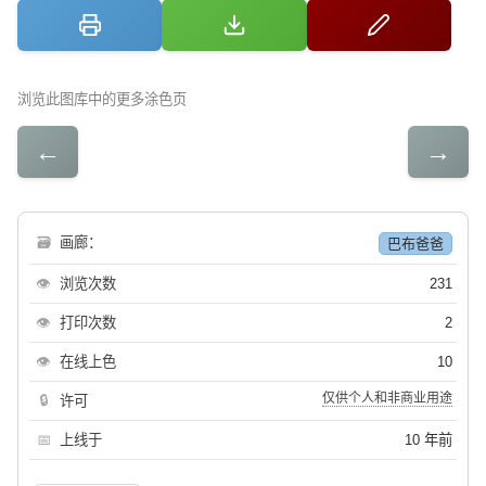
浏览此图库中的更多涂色页
←
→
🗃
画廊：
巴布爸爸
👁
浏览次数
231
👁
打印次数
2
👁
在线上色
10
仅供个人和非商业用途
🔒
许可
📅
上线于
10 年前