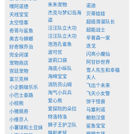
朱朱宠物
诺迪
嘿阿诺德
杰克与梦幻岛海
贝蒂娃娃
天线宝宝
盗
超级滑溜队长
太空怪客
汪汪队立大功
超能战士
奇哥与鲨鱼
汪汪队立大功
辛普森一家
奥吉与蟑螂
泡泡孔雀鱼
迭戈
好奇猴乔治
波可优
闪亮小魔仙
完全间谍
波莉口袋
阿甘妙世界
宠物商店
海底小纵队
雪人先生和幸福
宫廷宠物
海绵宝宝
夫人
富兰克林
消防员山姆
飞出个未来
小企鹅啵乐乐
淘气小兵兵
飞天小女警
小巴士泰路
爱心熊
饼干怪兽
小棕熊
爱探险的朵拉
马塞利诺
小猪佩奇
特洛特洛
鲍勃汉堡
小维京人
狮子王护卫队
鲨鱼宝宝
小薯球和土豆妹
猫和老鼠
麻辣女孩