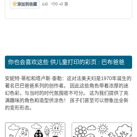
☆
添加到收藏
👍
0
👎
0
•
0 票
喜欢
不喜欢
你也会喜欢这些
供儿童打印的彩页 : 巴布爸爸
安妮特·蒂松和塔卢斯·泰勒：这对法美夫妇是1970年诞生的
著名巴巴爸爸系列的创作者。 因此这些角色带着浓厚的迷
幻色彩，与当时的时代氛围密不可分。 这为我们提供了充
满趣味的角色和造型供涂色！ 孩子们甚至可以想象出全新
的变形形态。