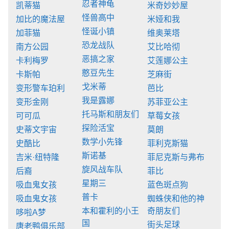
忍者神龟
凯蒂猫
米奇妙妙屋
怪兽高中
加比的魔法屋
米娅和我
怪诞小镇
加菲猫
维奥莱塔
恐龙战队
南方公园
艾比哈彻
恶搞之家
卡利梅罗
艾莲娜公主
憨豆先生
卡斯帕
芝麻街
戈米蒂
变形警车珀利
芭比
我是露娜
变形金刚
苏菲亚公主
托马斯和朋友们
可可瓜
草莓女孩
探险活宝
史蒂文宇宙
莫朗
数学小先锋
史酷比
菲利克斯猫
斯诺基
吉米·纽特隆
菲尼克斯与弗布
旋风战车队
后裔
菲比
星期三
吸血鬼女孩
蓝色斑点狗
普卡
吸血鬼女孩
蜘蛛侠和他的神
本和霍利的小王
奇朋友们
哆啦A梦
国
街头足球
唐老鸭俱乐部