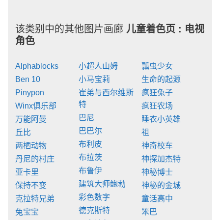
该类别中的其他图片画廊
儿童着色页 :
电视
角色
Alphablocks
小超人山姆
瓢虫少女
Ben 10
小马宝莉
生命的起源
Pinypon
崔弟与西尔维斯
疯狂兔子
特
Winx俱乐部
疯狂农场
巴尼
万能阿曼
睡衣小英雄
巴巴尔
丘比
祖
布利皮
两栖动物
神奇校车
布拉茨
丹尼的村庄
神探加杰特
布鲁伊
亚卡里
神秘博士
建筑大师鲍勃
保持不变
神秘的金城
彩色数字
克拉特兄弟
童话高中
德克斯特
兔宝宝
笨巴