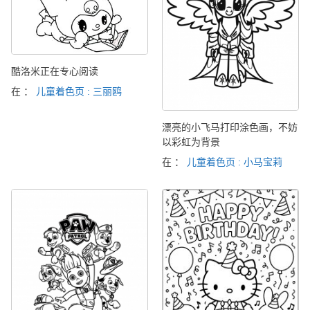
酷洛米正在专心阅读
在 ：
儿童着色页 : 三丽鸥
漂亮的小飞马打印涂色画，不妨
以彩虹为背景
在 ：
儿童着色页 : 小马宝莉