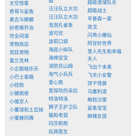
盗
超级滑溜队长
太空怪客
汪汪队立大功
超能战士
奇哥与鲨鱼
汪汪队立大功
辛普森一家
奥吉与蟑螂
泡泡孔雀鱼
迭戈
好奇猴乔治
波可优
闪亮小魔仙
完全间谍
波莉口袋
阿甘妙世界
宠物商店
海底小纵队
雪人先生和幸福
宫廷宠物
海绵宝宝
夫人
富兰克林
消防员山姆
飞出个未来
小企鹅啵乐乐
淘气小兵兵
飞天小女警
小巴士泰路
爱心熊
饼干怪兽
小棕熊
爱探险的朵拉
马塞利诺
小猪佩奇
特洛特洛
鲍勃汉堡
小维京人
狮子王护卫队
鲨鱼宝宝
小薯球和土豆妹
猫和老鼠
麻辣女孩
小蜜蜂玛雅
玛莎和熊
玩具医生