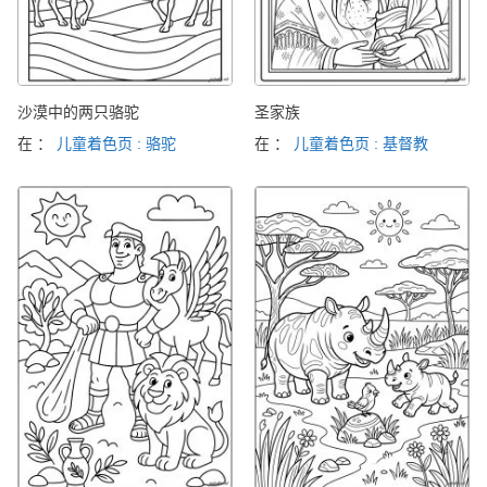
沙漠中的两只骆驼
圣家族
在 ：
儿童着色页 : 骆驼
在 ：
儿童着色页 : 基督教