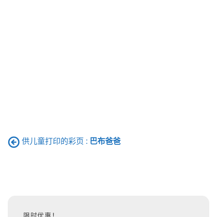
供儿童打印的彩页 :
巴布爸爸
限时优惠！