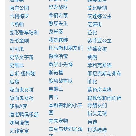
恐龙战队
南方公园
艾比哈彻
恶搞之家
卡利梅罗
艾莲娜公主
憨豆先生
卡斯帕
芝麻街
戈米蒂
变形警车珀利
芭比
我是露娜
变形金刚
苏菲亚公主
托马斯和朋友们
可可瓜
草莓女孩
探险活宝
史蒂文宇宙
莫朗
数学小先锋
史酷比
菲利克斯猫
斯诺基
吉米·纽特隆
菲尼克斯与弗布
旋风战车队
后裔
菲比
星期三
吸血鬼女孩
蓝色斑点狗
普卡
吸血鬼女孩
蜘蛛侠和他的神
本和霍利的小王
奇朋友们
哆啦A梦
国
街头足球
唐老鸭俱乐部
朱朱宠物
诺迪
嘿阿诺德
杰克与梦幻岛海
贝蒂娃娃
天线宝宝