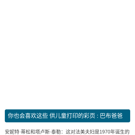
你也会喜欢这些
供儿童打印的彩页 : 巴布爸爸
安妮特·蒂松和塔卢斯·泰勒：这对法美夫妇是1970年诞生的