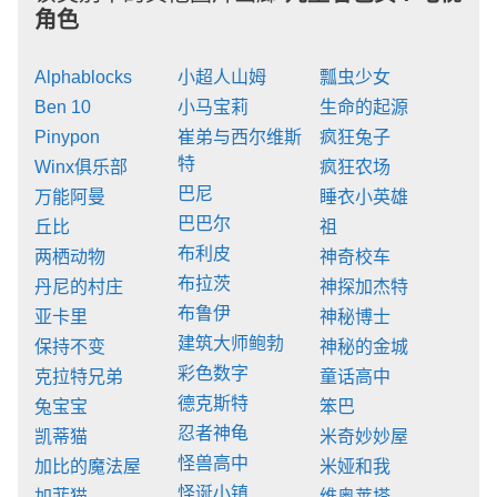
角色
Alphablocks
小超人山姆
瓢虫少女
Ben 10
小马宝莉
生命的起源
Pinypon
崔弟与西尔维斯
疯狂兔子
特
Winx俱乐部
疯狂农场
巴尼
万能阿曼
睡衣小英雄
巴巴尔
丘比
祖
布利皮
两栖动物
神奇校车
布拉茨
丹尼的村庄
神探加杰特
布鲁伊
亚卡里
神秘博士
建筑大师鲍勃
保持不变
神秘的金城
彩色数字
克拉特兄弟
童话高中
德克斯特
兔宝宝
笨巴
忍者神龟
凯蒂猫
米奇妙妙屋
怪兽高中
加比的魔法屋
米娅和我
怪诞小镇
加菲猫
维奥莱塔