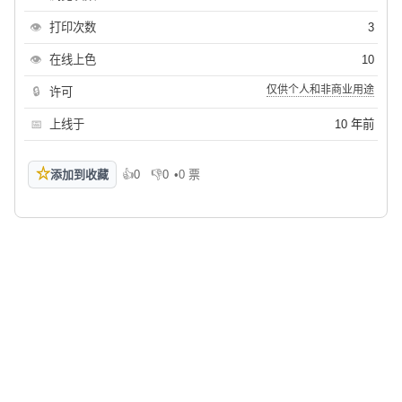
👁
打印次数
3
👁
在线上色
10
仅供个人和非商业用途
🔒
许可
📅
上线于
10 年前
☆
添加到收藏
👍
0
👎
0
•
0 票
喜欢
不喜欢