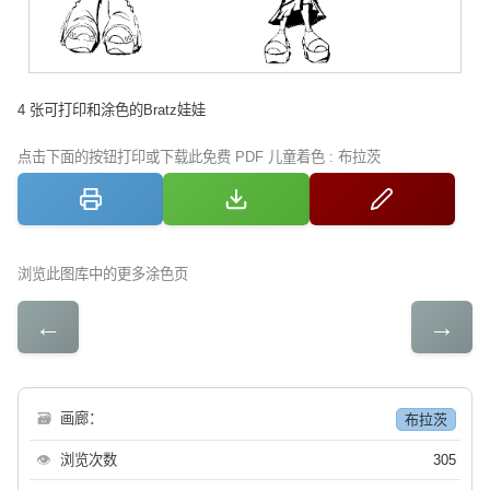
4 张可打印和涂色的Bratz娃娃
点击下面的按钮打印或下载此免费 PDF 儿童着色 : 布拉茨
浏览此图库中的更多涂色页
←
→
🗃
画廊：
布拉茨
👁
浏览次数
305