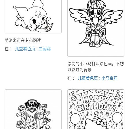
酷洛米正在专心阅读
在 ：
儿童着色页 : 三丽鸥
漂亮的小飞马打印涂色画，不妨
以彩虹为背景
在 ：
儿童着色页 : 小马宝莉