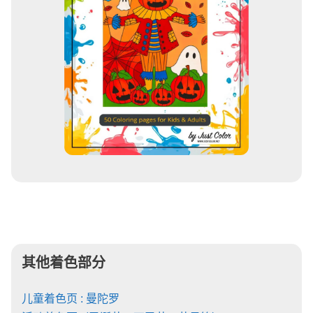
其他着色部分
儿童着色页 : 曼陀罗