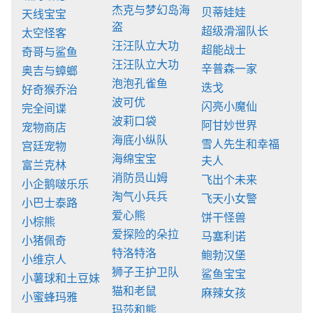
杰克与梦幻岛海
贝蒂娃娃
天线宝宝
盗
超级滑溜队长
太空怪客
汪汪队立大功
超能战士
奇哥与鲨鱼
汪汪队立大功
辛普森一家
奥吉与蟑螂
泡泡孔雀鱼
迭戈
好奇猴乔治
波可优
闪亮小魔仙
完全间谍
波莉口袋
阿甘妙世界
宠物商店
海底小纵队
雪人先生和幸福
宫廷宠物
海绵宝宝
夫人
富兰克林
消防员山姆
飞出个未来
小企鹅啵乐乐
淘气小兵兵
飞天小女警
小巴士泰路
爱心熊
饼干怪兽
小棕熊
爱探险的朵拉
马塞利诺
小猪佩奇
特洛特洛
鲍勃汉堡
小维京人
狮子王护卫队
鲨鱼宝宝
小薯球和土豆妹
猫和老鼠
麻辣女孩
小蜜蜂玛雅
玛莎和熊