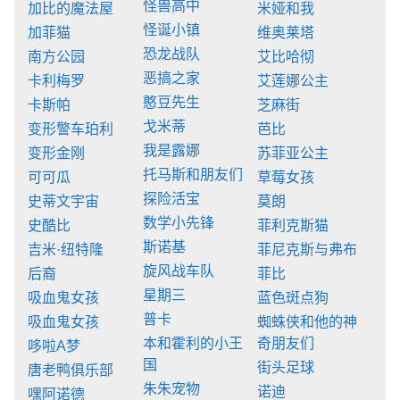
怪兽高中
加比的魔法屋
米娅和我
怪诞小镇
加菲猫
维奥莱塔
恐龙战队
南方公园
艾比哈彻
恶搞之家
卡利梅罗
艾莲娜公主
憨豆先生
卡斯帕
芝麻街
戈米蒂
变形警车珀利
芭比
我是露娜
变形金刚
苏菲亚公主
托马斯和朋友们
可可瓜
草莓女孩
探险活宝
史蒂文宇宙
莫朗
数学小先锋
史酷比
菲利克斯猫
斯诺基
吉米·纽特隆
菲尼克斯与弗布
旋风战车队
后裔
菲比
星期三
吸血鬼女孩
蓝色斑点狗
普卡
吸血鬼女孩
蜘蛛侠和他的神
本和霍利的小王
奇朋友们
哆啦A梦
国
街头足球
唐老鸭俱乐部
朱朱宠物
诺迪
嘿阿诺德