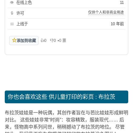
👁
在线上色
11
仅供个人和非商业用途
🔒
许可
📅
上线于
10 年前
☆
添加到收藏
👍
0
👎
0
•
0 票
喜欢
不喜欢
你也会喜欢这些
供儿童打印的彩页 : 布拉茨
布拉茨娃娃是一种玩偶，其创作者旨在与芭比娃娃形成鲜明
对比。 这些娃娃非常“时尚”：妆容精致，服装现代…… 后
来，怪物高中系列问世，稍稍撼动了布拉茨的地位。 尽管