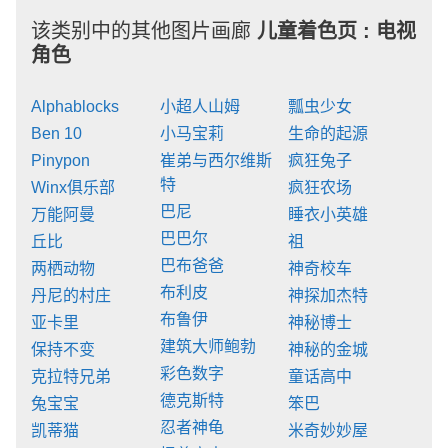
该类别中的其他图片画廊
儿童着色页 :
电视
角色
Alphablocks
小超人山姆
瓢虫少女
Ben 10
小马宝莉
生命的起源
Pinypon
崔弟与西尔维斯
疯狂兔子
特
Winx俱乐部
疯狂农场
巴尼
万能阿曼
睡衣小英雄
巴巴尔
丘比
祖
巴布爸爸
两栖动物
神奇校车
布利皮
丹尼的村庄
神探加杰特
布鲁伊
亚卡里
神秘博士
建筑大师鲍勃
保持不变
神秘的金城
彩色数字
克拉特兄弟
童话高中
德克斯特
兔宝宝
笨巴
忍者神龟
凯蒂猫
米奇妙妙屋