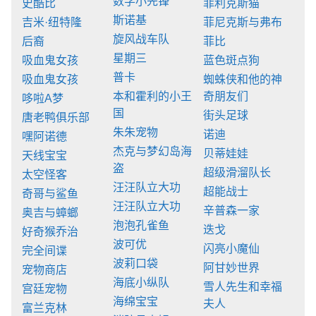
数学小先锋
史酷比
菲利克斯猫
斯诺基
吉米·纽特隆
菲尼克斯与弗布
旋风战车队
后裔
菲比
星期三
吸血鬼女孩
蓝色斑点狗
普卡
吸血鬼女孩
蜘蛛侠和他的神
本和霍利的小王
奇朋友们
哆啦A梦
国
街头足球
唐老鸭俱乐部
朱朱宠物
诺迪
嘿阿诺德
杰克与梦幻岛海
贝蒂娃娃
天线宝宝
盗
超级滑溜队长
太空怪客
汪汪队立大功
超能战士
奇哥与鲨鱼
汪汪队立大功
辛普森一家
奥吉与蟑螂
泡泡孔雀鱼
迭戈
好奇猴乔治
波可优
闪亮小魔仙
完全间谍
波莉口袋
阿甘妙世界
宠物商店
海底小纵队
雪人先生和幸福
宫廷宠物
海绵宝宝
夫人
富兰克林