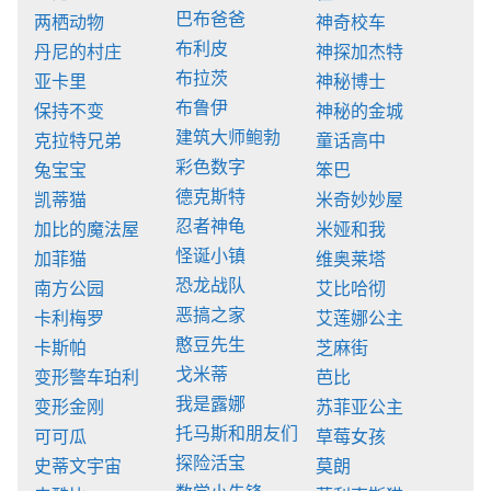
巴布爸爸
两栖动物
神奇校车
布利皮
丹尼的村庄
神探加杰特
布拉茨
亚卡里
神秘博士
布鲁伊
保持不变
神秘的金城
建筑大师鲍勃
克拉特兄弟
童话高中
彩色数字
兔宝宝
笨巴
德克斯特
凯蒂猫
米奇妙妙屋
忍者神龟
加比的魔法屋
米娅和我
怪诞小镇
加菲猫
维奥莱塔
恐龙战队
南方公园
艾比哈彻
恶搞之家
卡利梅罗
艾莲娜公主
憨豆先生
卡斯帕
芝麻街
戈米蒂
变形警车珀利
芭比
我是露娜
变形金刚
苏菲亚公主
托马斯和朋友们
可可瓜
草莓女孩
探险活宝
史蒂文宇宙
莫朗