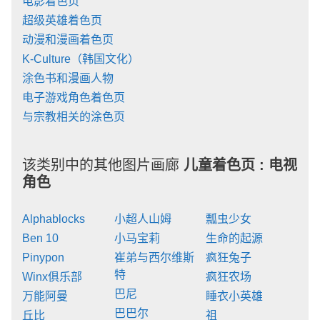
电影着色页
超级英雄着色页
动漫和漫画着色页
K-Culture（韩国文化）
涂色书和漫画人物
电子游戏角色着色页
与宗教相关的涂色页
该类别中的其他图片画廊
儿童着色页 :
电视
角色
Alphablocks
小超人山姆
瓢虫少女
Ben 10
小马宝莉
生命的起源
Pinypon
崔弟与西尔维斯
疯狂兔子
特
Winx俱乐部
疯狂农场
巴尼
万能阿曼
睡衣小英雄
巴巴尔
丘比
祖