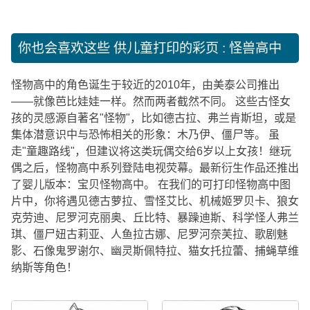
你也会喜欢这些
供儿童打印的彩页 : 怪兽高中
怪物高中的角色诞生于较近的2010年，由美泰公司推出
——就像芭比娃娃一样。然而两者截然不同。 这些古怪女
孩的灵感源自著名"怪物"，比如德古拉、弗兰肯斯坦，或是
集体潜意识中与恐怖相关的形象：木乃伊、僵尸等。 虽
走"童趣路线"，但建议将这类玩偶交给6岁以上女孩！继玩
偶之后，怪物高中系列登陆电视荧幕。最新衍生作品还推出
了婴儿版本：宝贝怪物高中。 在我们的可打印怪物高中图
片中，你将遇见德古萝拉、雪怪艾比、机械姬罗贝卡、狼女
克劳迪、尼罗河克丽奥、丘比特、暴躁迪斯、科学怪人弗兰
琪、僵尸妞古莉亚、人鱼拉古娜、尼罗河奈芙拉、歌剧魅
影、石像鬼罗谢尔、幽灵斯佩特拉、猫女托拉蕾、捕蝇草维
纳斯等角色！