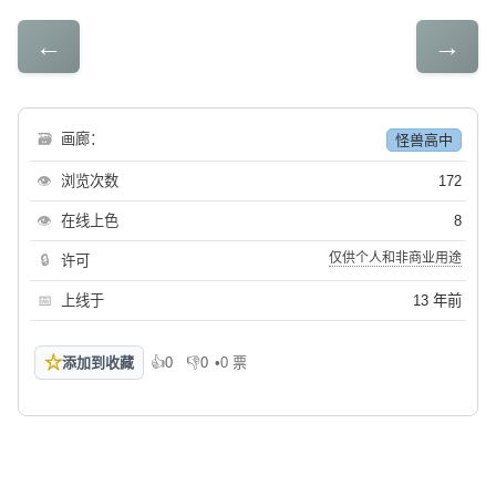
←
→
🗃
画廊：
怪兽高中
👁
浏览次数
172
👁
在线上色
8
仅供个人和非商业用途
🔒
许可
📅
上线于
13 年前
☆
添加到收藏
👍
0
👎
0
•
0 票
喜欢
不喜欢