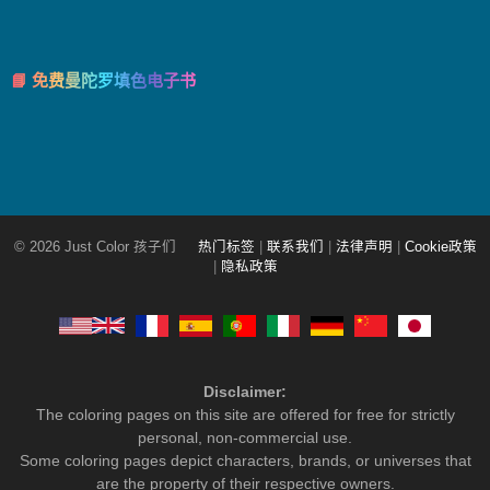
📘 免费曼陀罗填色电子书
© 2026 Just Color 孩子们
热门标签
|
联系我们
|
法律声明
|
Cookie政策
|
隐私政策
Disclaimer:
The coloring pages on this site are offered for free for strictly
personal, non-commercial use.
Some coloring pages depict characters, brands, or universes that
are the property of their respective owners.