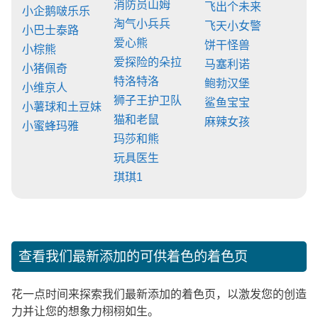
消防员山姆
飞出个未来
小企鹅啵乐乐
淘气小兵兵
飞天小女警
小巴士泰路
爱心熊
饼干怪兽
小棕熊
爱探险的朵拉
马塞利诺
小猪佩奇
特洛特洛
鲍勃汉堡
小维京人
狮子王护卫队
鲨鱼宝宝
小薯球和土豆妹
猫和老鼠
麻辣女孩
小蜜蜂玛雅
玛莎和熊
玩具医生
琪琪1
查看我们最新添加的可供着色的着色页
花一点时间来探索我们最新添加的着色页，以激发您的创造
力并让您的想象力栩栩如生。