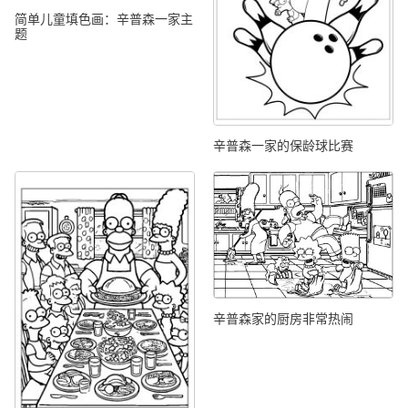
简单儿童填色画：辛普森一家主
题
辛普森一家的保龄球比赛
辛普森家的厨房非常热闹