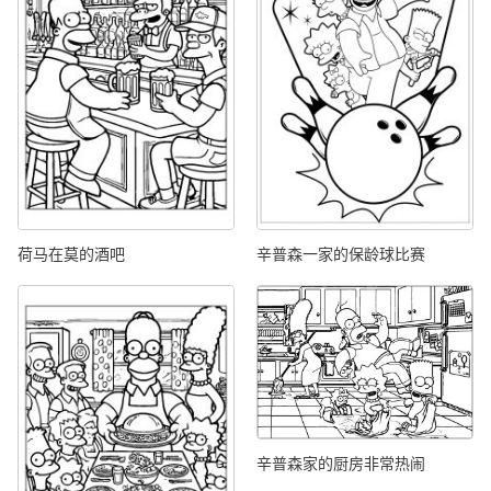
荷马在莫的酒吧
辛普森一家的保龄球比赛
辛普森家的厨房非常热闹