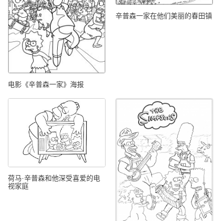
辛普森一家在他们美丽的春田镇
电影《辛普森一家》海报
荷马·辛普森和他深受喜爱的电
视家庭