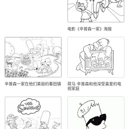
电影《辛普森一家》海报
辛普森一家在他们美丽的春田镇
荷马·辛普森和他深受喜爱的电
视家庭