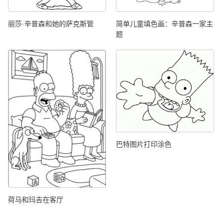
丽莎·辛普森和她的萨克斯管
简单儿童填色画：辛普森一家主
题
巴特图片打印涂色
荷马和玛吉在客厅