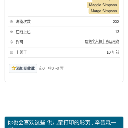
Maggie Simpson
Marge Simpson
👁
浏览次数
232
👁
在线上色
13
仅供个人和非商业用途
🔒
许可
📅
上线于
10 年前
☆
添加到收藏
👍
0
👎
0
•
0 票
喜欢
不喜欢
你也会喜欢这些
供儿童打印的彩页 : 辛普森一