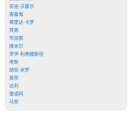
安迪·沃霍尔
害羞鬼
弗里达·卡罗
梵高
毕加索
维米尔
罗伊·利希滕斯坦
考斯
胡安·米罗
莫奈
达利
雷诺阿
马奈