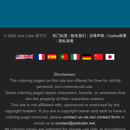
© 2026 Just Color 孩子们
热门标签
|
联系我们
|
法律声明
|
Cookie政策
|
隐私政策
Disclaimer:
The coloring pages on this site are offered for free for strictly
personal, non-commercial use.
Some coloring pages depict characters, brands, or universes that
are the property of their respective owners.
This site is not affiliated with, sponsored or endorsed by the
copyright holders. If you are a copyright owner and wish to have a
coloring page removed, please
contact us via our contact form
or
email us at
contact@justcolor.net
.
All coloring pages are intended for private use only, in accordance