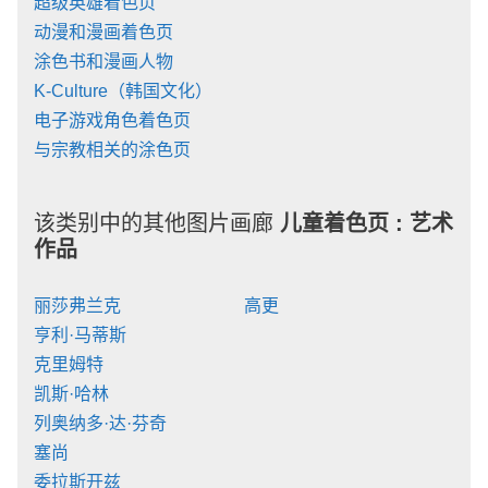
超级英雄着色页
动漫和漫画着色页
涂色书和漫画人物
K-Culture（韩国文化）
电子游戏角色着色页
与宗教相关的涂色页
该类别中的其他图片画廊
儿童着色页 :
艺术
作品
丽莎弗兰克
高更
亨利·马蒂斯
克里姆特
凯斯·哈林
列奥纳多·达·芬奇
塞尚
委拉斯开兹