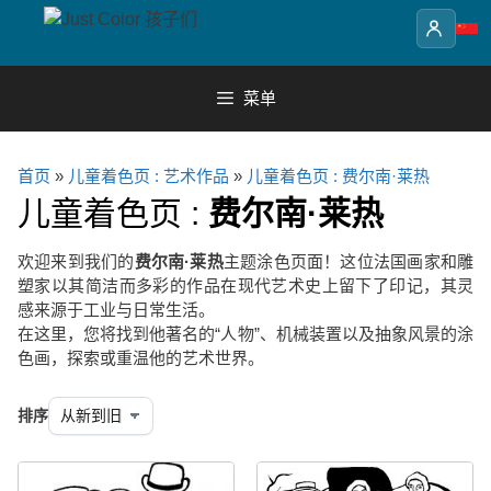
Skip
to
content
菜单
首页
»
儿童着色页 : 艺术作品
»
儿童着色页 : 费尔南·莱热
儿童着色页 :
费尔南·莱热
欢迎来到我们的
费尔南·莱热
主题涂色页面！这位法国画家和雕
塑家以其简洁而多彩的作品在现代艺术史上留下了印记，其灵
感来源于工业与日常生活。
在这里，您将找到他著名的“人物”、机械装置以及抽象风景的涂
色画，探索或重温他的艺术世界。
排序