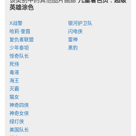
该类别中的其他图片画廊
儿童着色页 :
超级
英雄涂色
X战警
银河护卫队
哈莉·奎茵
闪电侠
复仇者联盟
雷神
少年泰坦
黑豹
惊奇队长
死侍
毒液
海王
灭霸
猫女
神奇四侠
神奇女侠
绿灯侠
美国队长