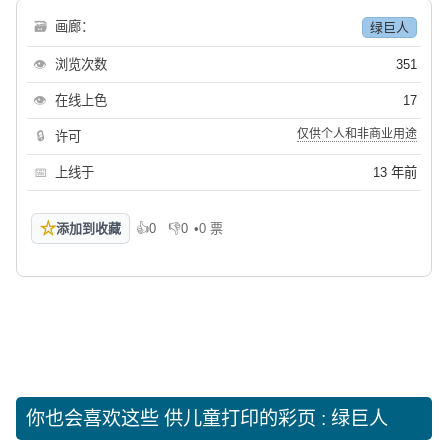
🗃
画廊：
绿巨人
👁
浏览次数
351
👁
在线上色
17
仅供个人和非商业用途
🔒
许可
📅
上线于
13 年前
☆
添加到收藏
👍
0
👎
0
•
0 票
喜欢
不喜欢
你也会喜欢这些
供儿童打印的彩页 : 绿巨人