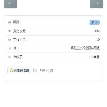
←
→
🗃
画廊：
超人
👁
浏览次数
432
👁
在线上色
10
仅供个人和非商业用途
🔒
许可
📅
上线于
10 年前
☆
添加到收藏
👍
0
👎
0
•
0 票
喜欢
不喜欢