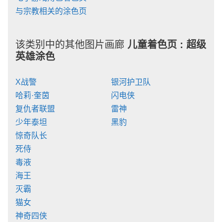
与宗教相关的涂色页
该类别中的其他图片画廊
儿童着色页 :
超级
英雄涂色
X战警
银河护卫队
哈莉·奎茵
闪电侠
复仇者联盟
雷神
少年泰坦
黑豹
惊奇队长
死侍
毒液
海王
灭霸
猫女
神奇四侠