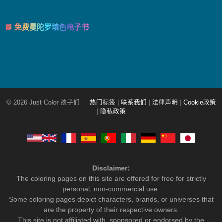
📘 免费曼陀罗填色电子书
© 2026 Just Color 孩子们
热门标签
|
联系我们
|
法律声明
|
Cookie政策
|
隐私政策
Disclaimer:
The coloring pages on this site are offered for free for strictly
personal, non-commercial use.
Some coloring pages depict characters, brands, or universes that
are the property of their respective owners.
This site is not affiliated with, sponsored or endorsed by the