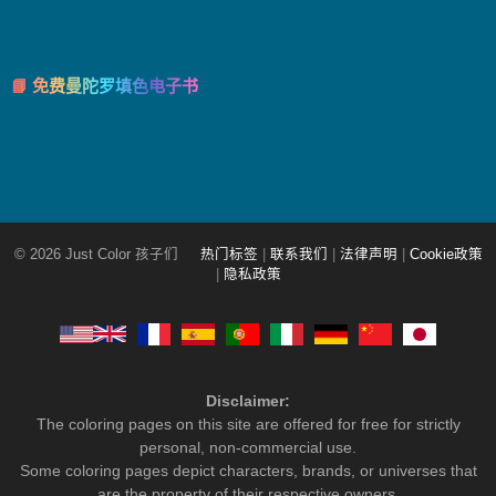
📘 免费曼陀罗填色电子书
© 2026 Just Color 孩子们
热门标签
|
联系我们
|
法律声明
|
Cookie政策
|
隐私政策
Disclaimer:
The coloring pages on this site are offered for free for strictly
personal, non-commercial use.
Some coloring pages depict characters, brands, or universes that
are the property of their respective owners.