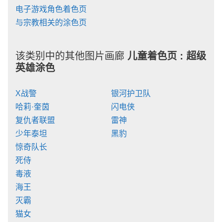
电子游戏角色着色页
与宗教相关的涂色页
该类别中的其他图片画廊
儿童着色页 :
超级
英雄涂色
X战警
银河护卫队
哈莉·奎茵
闪电侠
复仇者联盟
雷神
少年泰坦
黑豹
惊奇队长
死侍
毒液
海王
灭霸
猫女