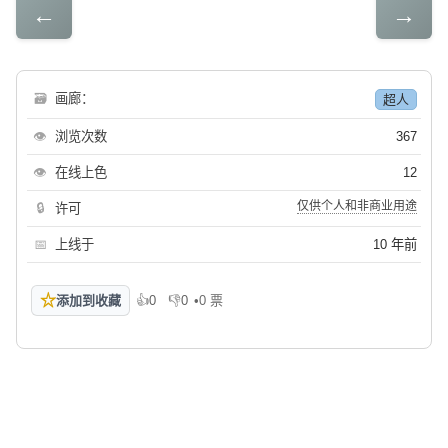
←
→
🗃
画廊：
超人
👁
浏览次数
367
👁
在线上色
12
仅供个人和非商业用途
🔒
许可
📅
上线于
10 年前
☆
添加到收藏
👍
0
👎
0
•
0 票
喜欢
不喜欢