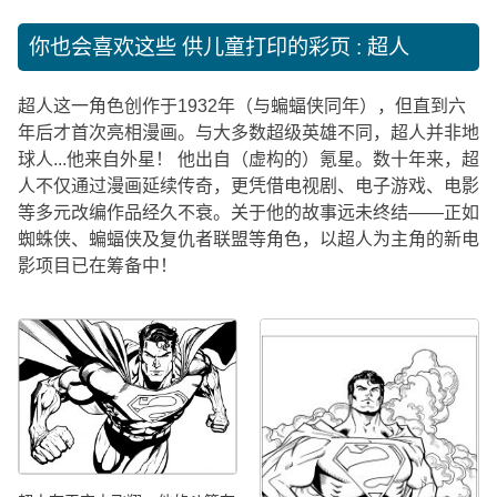
你也会喜欢这些
供儿童打印的彩页 : 超人
超人这一角色创作于1932年（与蝙蝠侠同年），但直到六
年后才首次亮相漫画。与大多数超级英雄不同，超人并非地
球人...他来自外星！ 他出自（虚构的）氪星。数十年来，超
人不仅通过漫画延续传奇，更凭借电视剧、电子游戏、电影
等多元改编作品经久不衰。关于他的故事远未终结——正如
蜘蛛侠、蝙蝠侠及复仇者联盟等角色，以超人为主角的新电
影项目已在筹备中！